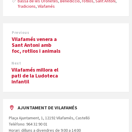
bassa de les Oronetes
,
Benedicció
,
rotllos
,
Sant Antoni
,
Tradicions
,
Vilafamés
Previous
Vilafamés venera a
Sant Antoni amb
foc, rotllos i animals
Next
Vilafamés millora el
pati de la Ludoteca
infantil
AJUNTAMENT DE VILAFAMÉS
Plaça Ajuntament, 1, 12192 Vilafamés, Castelló
Teléfono: 964 32 90 01
Horari: dilluns a divendres de 9:00 a 14:00