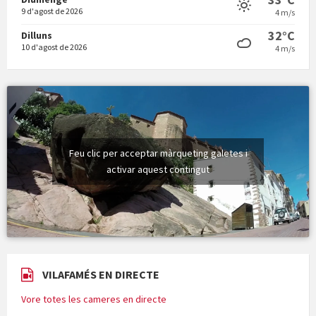
9 d'agost de 2026
4 m/s
32°C
Dilluns
10 d'agost de 2026
4 m/s
Feu clic per acceptar màrqueting galetes i
activar aquest contingut
VILAFAMÉS EN DIRECTE
Vore totes les cameres en directe