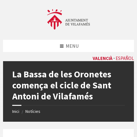
Skip
Skip
Skip
Skip
to
to
to
to
content
left
right
footer
sidebar
sidebar
MENU
VALENCIÀ
ESPAÑOL
La Bassa de les Oronetes
comença el cicle de Sant
Antoni de Vilafamés
Inici
Notícies
/