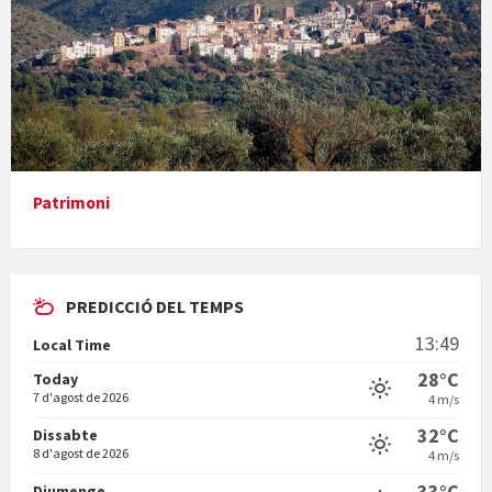
Presentació del llibre &quot;La mare&quot;, d'Emma Zafon
Patrimoni
PREDICCIÓ DEL TEMPS
En Bum
13:49
Local Time
28°C
Today
7 d'agost de 2026
4 m/s
32°C
Dissabte
8 d'agost de 2026
4 m/s
Vermuts a la Font. Hit parit
33°C
Diumenge