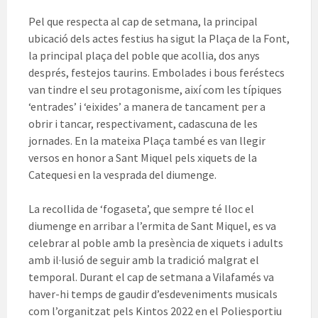
Pel que respecta al cap de setmana, la principal
ubicació dels actes festius ha sigut la Plaça de la Font,
la principal plaça del poble que acollia, dos anys
després, festejos taurins. Embolades i bous feréstecs
van tindre el seu protagonisme, així com les típiques
‘entrades’ i ‘eixides’ a manera de tancament per a
obrir i tancar, respectivament, cadascuna de les
jornades. En la mateixa Plaça també es van llegir
versos en honor a Sant Miquel pels xiquets de la
Catequesi en la vesprada del diumenge.
La recollida de ‘fogaseta’, que sempre té lloc el
diumenge en arribar a l’ermita de Sant Miquel, es va
celebrar al poble amb la presència de xiquets i adults
amb il·lusió de seguir amb la tradició malgrat el
temporal. Durant el cap de setmana a Vilafamés va
haver-hi temps de gaudir d’esdeveniments musicals
com l’organitzat pels Kintos 2022 en el Poliesportiu