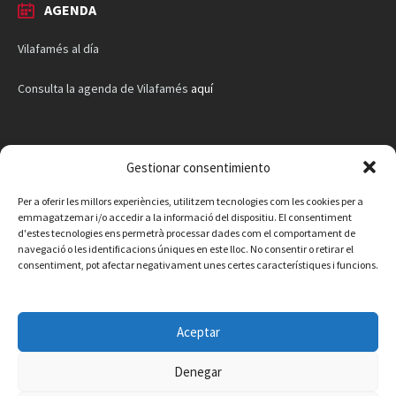
AGENDA
Vilafamés al día
Consulta la agenda de Vilafamés
aquí
Gestionar consentimiento
Per a oferir les millors experiències, utilitzem tecnologies com les cookies per a
emmagatzemar i/o accedir a la informació del dispositiu. El consentiment
d'estes tecnologies ens permetrà processar dades com el comportament de
navegació o les identificacions úniques en este lloc. No consentir o retirar el
consentiment, pot afectar negativament unes certes característiques i funcions.
Aceptar
Denegar
Facebook
Instagram
X
YouTube
Email