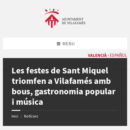
Skip
Skip
Skip
Skip
to
to
to
to
content
left
right
footer
sidebar
sidebar
MENU
VALENCIÀ
ESPAÑOL
Les festes de Sant Miquel
triomfen a Vilafamés amb
bous, gastronomia popular
i música
Inici
Notícies
/