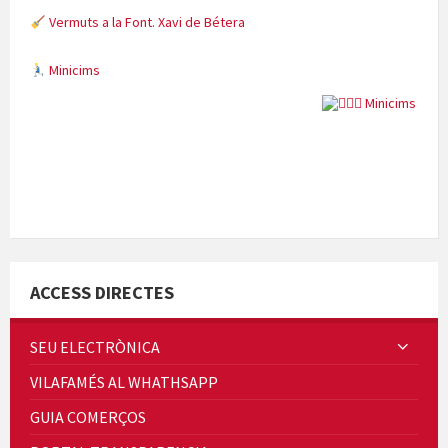
Vermuts a la Font. Xavi de Bétera
Minicims
Quintà Culroja
ACCESS DIRECTES
SEU ELECTRÒNICA
VILAFAMÉS AL WHATHSAPP
Cicle de Cine i Dones rurals
GUIA COMERÇOS
Concerts al Museu