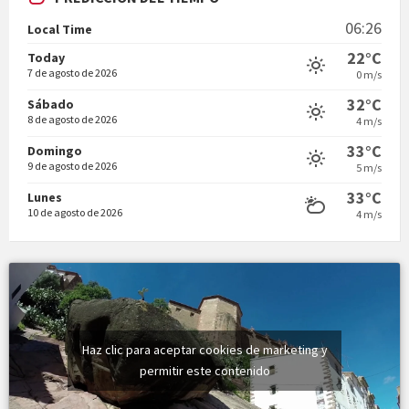
En Bum
06:26
Local Time
22°C
Today
7 de agosto de 2026
0 m/s
32°C
Sábado
8 de agosto de 2026
4 m/s
Vermuts a la Font. Hit parit
33°C
Domingo
9 de agosto de 2026
5 m/s
33°C
Lunes
10 de agosto de 2026
4 m/s
Haz clic para aceptar cookies de marketing y
permitir este contenido