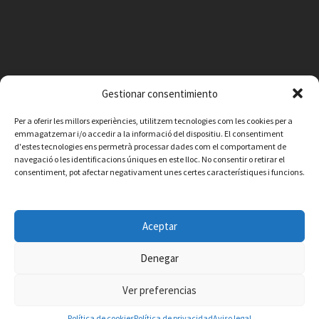
Gestionar consentimiento
Per a oferir les millors experiències, utilitzem tecnologies com les cookies per a
emmagatzemar i/o accedir a la informació del dispositiu. El consentiment
d'estes tecnologies ens permetrà processar dades com el comportament de
navegació o les identificacions úniques en este lloc. No consentir o retirar el
consentiment, pot afectar negativament unes certes característiques i funcions.
Facebook
Instagram
X
YouTube
Email
Aceptar
Contacto
Aviso legal
Política de privacidad
Política de cookies
© 2026 Ajuntament de Vilafamés - Desarrollada por
CorvanIT
Denegar
Ver preferencias
Política de cookies
Política de privacidad
Aviso legal