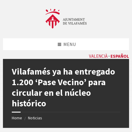
Skip
Skip
Skip
Skip
to
to
to
to
content
left
right
footer
sidebar
sidebar
MENU
VALENCIÀ
ESPAÑOL
Vilafamés ya ha entregado
1.200 ‘Pase Vecino’ para
circular en el núcleo
histórico
Home
Noticias
/