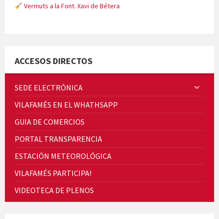
Vermuts a la Font. Xavi de Bétera
Minicims
ACCESOS DIRECTOS
SEDE ELECTRÓNICA
VILAFAMÉS EN EL WHATHSAPP
Quintà Culroja
GUIA DE COMERCIOS
PORTAL TRANSPARENCIA
ESTACIÓN METEOROLÓGICA
VILAFAMÉS PARTICIPA!
Cicle de Cine i Dones rurals
VIDEOTECA DE PLENOS
Concerts al Museu