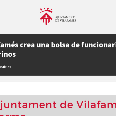
famés crea una bolsa de funcionar
rinos
Noticias