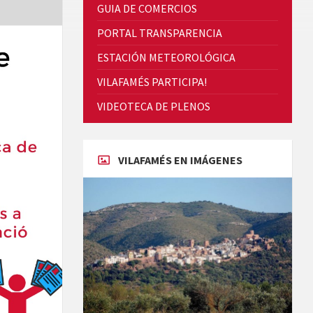
GUIA DE COMERCIOS
PORTAL TRANSPARENCIA
ESTACIÓN METEOROLÓGICA
VILAFAMÉS PARTICIPA!
Cicle de Cine i Dones rurals
VIDEOTECA DE PLENOS
Concerts al Museu
VILAFAMÉS EN IMÁGENES
Concerts al Museu