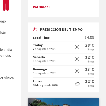
Patrimoni
Presentació del llibre &quot;La
mare&quot;, d'Emma Zafon
bajo
PREDICCIÓN DEL TIEMPO
drán
14:09
Local Time
28°C
Today
7 de agosto de 2026
e el día
3 m/s
ovincia,
En Bum
32°C
Sábado
8 de agosto de 2026
4 m/s
33°C
Domingo
9 de agosto de 2026
4 m/s
ectrónica
32°C
Lunes
10 de agosto de 2026
4 m/s
Vermuts a la Font. Hit parit