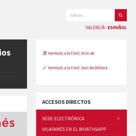
SEARCH:
VALENCIÀ
ESPAÑOL
ios
Vermuts a la Font. Arre-ak
Vermuts a la Font. Xavi de Bétera
Minicims
ACCESOS DIRECTOS
SEDE ELECTRÓNICA
VILAFAMÉS EN EL WHATHSAPP
Quintà Culroja