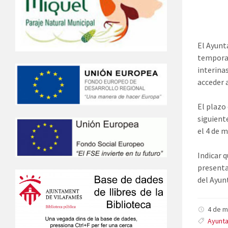
El Ayunt
temporal
interina
acceder 
El plazo 
siguiente
el 4 de 
Indicar 
presenta
del Ayun
4 de 
Ayunta