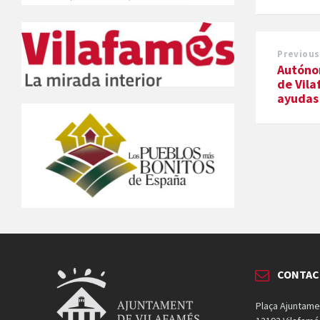
Previous
Autóno
de Vila
ayudas 
CONTA
Plaça Ajuntame