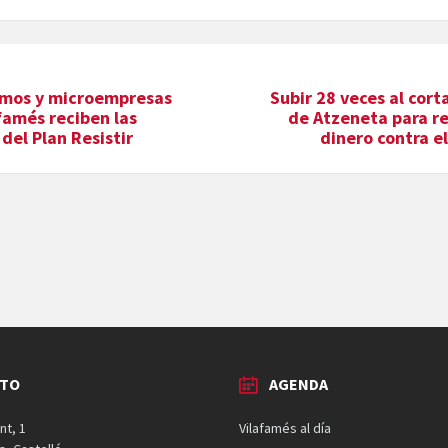
mos y microempresas
Subir 28 veces al cor
famés reciben las
de Atzeneta para r
del Plan Resistir
dinero contra e
CTO
AGENDA
nt, 1
Vilafamés al día