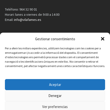
Teléfono: 964 32 90 01
Horari: lunes a viernes de 9:00 a 14:00
Email:
info@vilafames.es
AGENDA
Gestionar consentimiento
Vilafamés al día
Per a oferir les millors experiències, utilitzem tecnologies com les cookies per a
emmagatzemar i/o accedir a la informació del dispositiu. El consentiment
d'estes tecnologies ens permetrà processar dades com el comportament de
Consulta la agenda de Vilafamés
aquí
navegació o les identificacions úniques en este lloc. No consentir o retirar el
consentiment, pot afectar negativament unes certes característiques i funcions.
Aceptar
Denegar
Ver preferencias