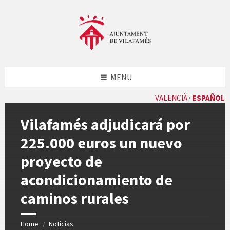
Skip
Skip
Skip
Skip
to
to
to
to
content
left
right
footer
sidebar
sidebar
MENU
VALENCIÀ
ESPAÑOL
Vilafamés adjudicará por
225.000 euros un nuevo
proyecto de
acondicionamiento de
caminos rurales
Home
Noticias
/