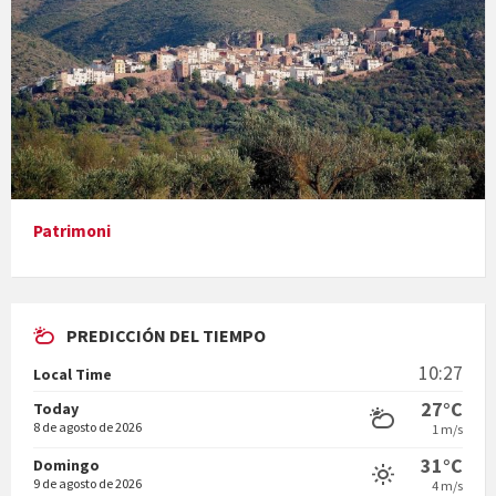
Presentació del llibre &quot;La mare&quot;, d'Emma Zafon
Patrimoni
PREDICCIÓN DEL TIEMPO
En Bum
10:27
Local Time
27°C
Today
8 de agosto de 2026
1 m/s
31°C
Domingo
9 de agosto de 2026
4 m/s