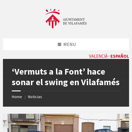
Skip
Skip
Skip
Skip
to
to
to
to
content
left
right
footer
sidebar
sidebar
MENU
VALENCIÀ
ESPAÑOL
‘Vermuts a la Font’ hace
sonar el swing en Vilafamés
Home
Noticias
/