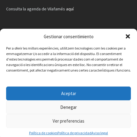
Consulta la agenda de Vilafamés
aquí
Gestionar consentimiento
Per a oferir les millors experiències, utilitzem tecnologies com les cookies per a
emmagatzemar i/o accedir a la informació del dispositiu. El consentiment
d'estes tecnologies ens permetrà processar dades com el comportament de
navegació o les identificacions úniques en este lloc. No consentir o retirar el
consentiment, pot afectar negativament unes certes característiques i funcions.
Aceptar
Denegar
Facebook
Instagram
X
YouTube
Email
Ver preferencias
Contacto
Aviso legal
Política de privacidad
Política de cookies
Política de cookies
Política de privacidad
Aviso legal