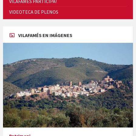
VILAFAMÉS PARTICIPA!
VIDEOTECA DE PLENOS
Concerts al Museu
VILAFAMÉS EN IMÁGENES
Presentació del llibre &quot;La mare&quot;, d'Emma Zafon
En Bum