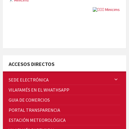
Minicims
Quintà Culroja
ACCESOS DIRECTOS
SEDE ELECTRÓNICA
VILAFAMÉS EN EL WHATHSAPP
Cicle de Cine i Dones rurals
GUIA DE COMERCIOS
Concerts al Museu
PORTAL TRANSPARENCIA
ESTACIÓN METEOROLÓGICA