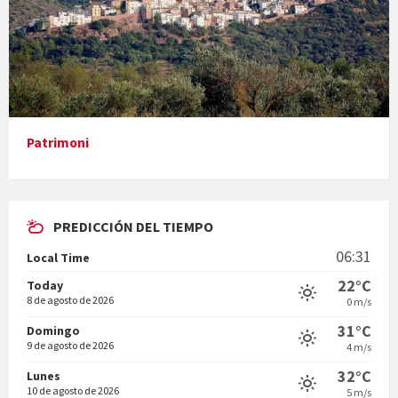
Presentació del llibre &quot;La mare&quot;, d'Emma Zafon
Patrimoni
PREDICCIÓN DEL TIEMPO
En Bum
06:31
Local Time
22°C
Today
8 de agosto de 2026
0 m/s
31°C
Domingo
9 de agosto de 2026
4 m/s
Vermuts a la Font. Hit parit
32°C
Lunes
10 de agosto de 2026
5 m/s