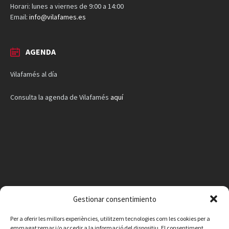
Horari: lunes a viernes de 9:00 a 14:00
Email:
info@vilafames.es
AGENDA
Vilafamés al día
Consulta la agenda de Vilafamés
aquí
Gestionar consentimiento
Per a oferir les millors experiències, utilitzem tecnologies com les cookies per a
emmagatzemar i/o accedir a la informació del dispositiu. El consentiment