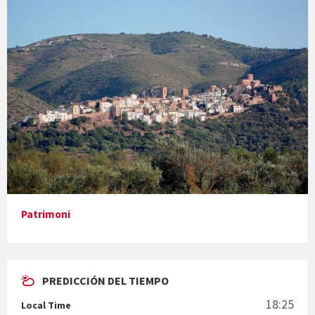
Vermuts a la Font. Hit parit
Vermuts a la Font. Arre-ak
Vermuts a la Font. Xavi de Bétera
Minicims
Patrimoni
Quintà Culroja
PREDICCIÓN DEL TIEMPO
18:25
Local Time