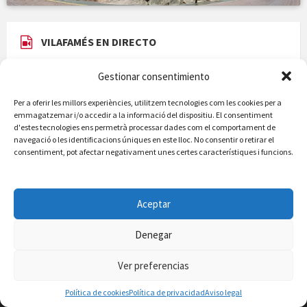
VILAFAMÉS EN DIRECTO
Ver todas las cámaras en directo
Gestionar consentimiento
Per a oferir les millors experiències, utilitzem tecnologies com les cookies per a
emmagatzemar i/o accedir a la informació del dispositiu. El consentiment
d'estes tecnologies ens permetrà processar dades com el comportament de
navegació o les identificacions úniques en este lloc. No consentir o retirar el
consentiment, pot afectar negativament unes certes característiques i funcions.
Aceptar
Denegar
Entre olivos y almendros asoma Vilafamés, un bello destino del
interior de Castellón. La orografía de este acogedor pueblo ha
influido tanto, que la estructura del municipio se ha ido creando
Ver preferencias
sobre la misma montaña.
Política de cookies
Política de privacidad
Aviso legal