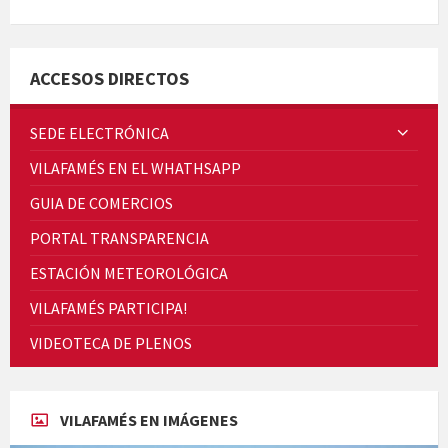
Concerts al Museu
ACCESOS DIRECTOS
SEDE ELECTRÓNICA
VILAFAMÉS EN EL WHATHSAPP
Presentació del llibre &quot;La mare&quot;, d'Emma Zafon
GUIA DE COMERCIOS
PORTAL TRANSPARENCIA
ESTACIÓN METEOROLÓGICA
VILAFAMÉS PARTICIPA!
En Bum
VIDEOTECA DE PLENOS
VILAFAMÉS EN IMÁGENES