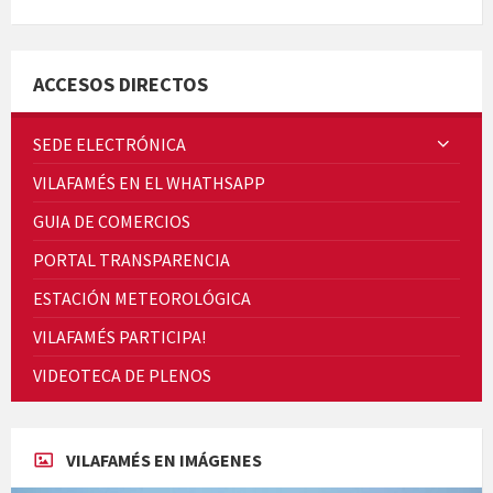
Minicims
ACCESOS DIRECTOS
SEDE ELECTRÓNICA
VILAFAMÉS EN EL WHATHSAPP
Quintà Culroja
GUIA DE COMERCIOS
PORTAL TRANSPARENCIA
ESTACIÓN METEOROLÓGICA
VILAFAMÉS PARTICIPA!
Cicle de Cine i Dones rurals
VIDEOTECA DE PLENOS
Concerts al Museu
VILAFAMÉS EN IMÁGENES