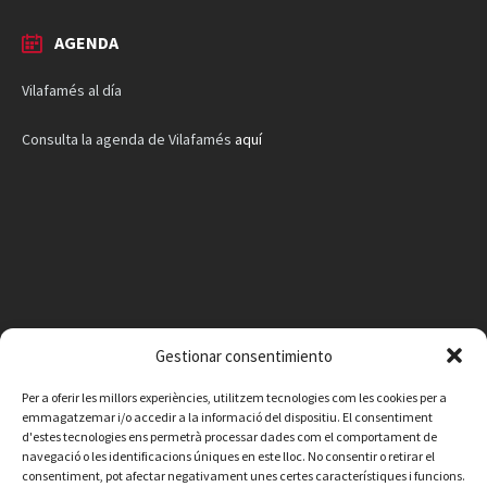
AGENDA
Vilafamés al día
Consulta la agenda de Vilafamés
aquí
Gestionar consentimiento
Per a oferir les millors experiències, utilitzem tecnologies com les cookies per a
emmagatzemar i/o accedir a la informació del dispositiu. El consentiment
d'estes tecnologies ens permetrà processar dades com el comportament de
navegació o les identificacions úniques en este lloc. No consentir o retirar el
consentiment, pot afectar negativament unes certes característiques i funcions.