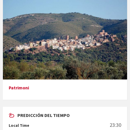
Concerts al Museu
Presentació del llibre &quot;La mare&quot;, d'Emma Zafon
Patrimoni
PREDICCIÓN DEL TIEMPO
En Bum
23:30
Local Time