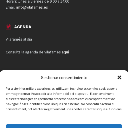
Horari: lunes a viernes de 9:00 a 14:00
Email:
info@vilafames.es
AGENDA
Vilafamés al día
Consulta la agenda de Vilafamés
aquí
Gestionar consentimiento
Per a oferir les millors experiències, utilitzem tecnologies com les cookies per a
emmagatzemar i/o accedir a la informació del dispositiu. El consentiment
d'estes tecnologies ens permetrà processar dades com el comportament de
navegació o les identificacions úniques en este lloc. No consentir o retirar el
consentiment, pot afectar negativament unes certes característiques i funcions.