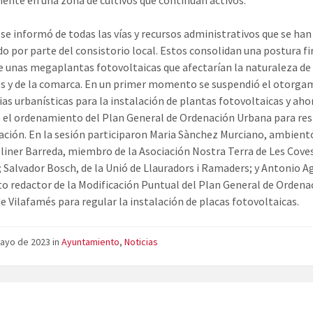
mente en una zona de cultivos que continúan activos.
se informó de todas las vías y recursos administrativos que se ha
do por parte del consistorio local. Estos consolidan una postura f
e unas megaplantas fotovoltaicas que afectarían la naturaleza de
s y de la comarca. En un primer momento se suspendió el otorga
cias urbanísticas para la instalación de plantas fotovoltaicas y aho
 el ordenamiento del Plan General de Ordenación Urbana para res
lación. En la sesión participaron Maria Sànchez Murciano, ambient
liner Barreda, miembro de la Asociación Nostra Terra de Les Cove
 Salvador Bosch, de la Unió de Llauradors i Ramaders; y Antonio A
to redactor de la Modificación Puntual del Plan General de Ordena
e Vilafamés para regular la instalación de placas fotovoltaicas.
mayo de 2023
in
Ayuntamiento
,
Noticias