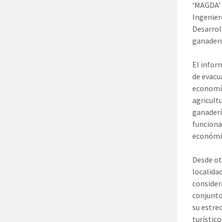
‘MAGDA’ 
Ingenier
Desarrol
ganadero
El infor
de evacu
economía
agricultu
ganaderí
funciona
económic
Desde otr
localida
consider
conjunto
su estre
turístic