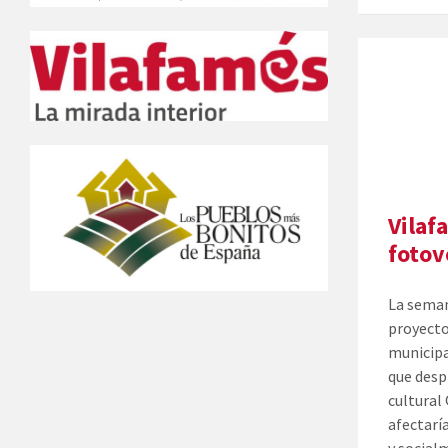
Vilaf
fotov
La seman
proyecto
municipa
que desp
cultural
afectarí