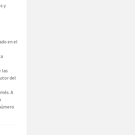
s y
ado en el
ta
 las
utor del
amés. A
o
 número