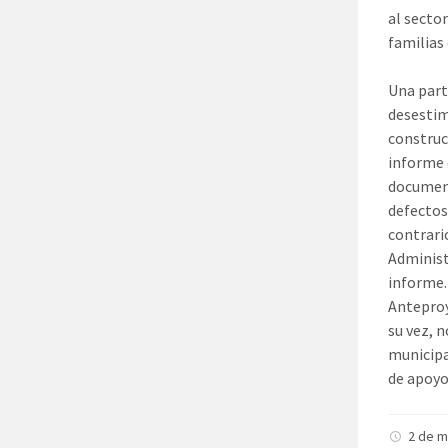
al sector
familias 
Una part
desestim
construc
informe 
document
defectos
contrari
Administ
informe.
Anteproy
su vez, 
municipa
de apoyo 
2 de 