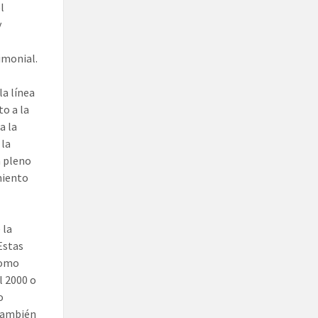
l
y
rimonial.
la línea
to a la
a la
 la
n pleno
miento
 la
 Estas
como
l 2000 o
o
 también