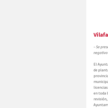
Vilaf
– Se pres
negativo
El Ayunt
de plant
provinci
municipa
licencias
en toda l
revisión
Ayuntami