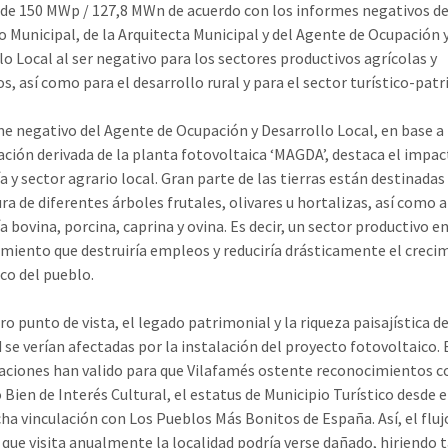
de 150 MWp / 127,8 MWn de acuerdo con los informes negativos de
o Municipal, de la Arquitecta Municipal y del Agente de Ocupación 
lo Local al ser negativo para los sectores productivos agrícolas y
s, así como para el desarrollo rural y para el sector turístico-pat
me negativo del Agente de Ocupación y Desarrollo Local, en base a 
ación derivada de la planta fotovoltaica ‘MAGDA’, destaca el impac
 y sector agrario local. Gran parte de las tierras están destinadas 
ra de diferentes árboles frutales, olivares u hortalizas, así como a
a bovina, porcina, caprina y ovina. Es decir, un sector productivo e
miento que destruiría empleos y reduciría drásticamente el creci
o del pueblo.
o punto de vista, el legado patrimonial y la riqueza paisajística de
d se verían afectadas por la instalación del proyecto fotovoltaico.
aciones han valido para que Vilafamés ostente reconocimientos 
 Bien de Interés Cultural, el estatus de Municipio Turístico desde e
cha vinculación con Los Pueblos Más Bonitos de España. Así, el fluj
o que visita anualmente la localidad podría verse dañado, hiriendo