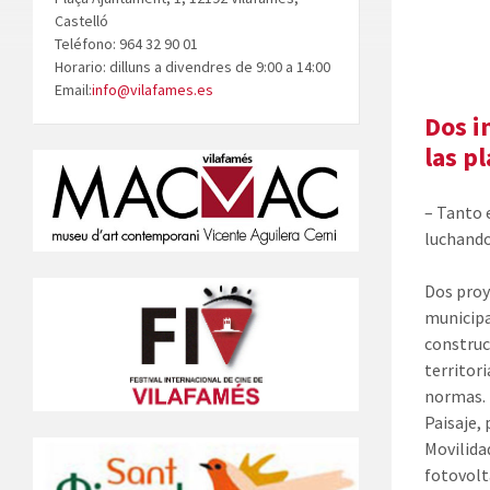
Castelló
Teléfono: 964 32 90 01
Horario: dilluns a divendres de 9:00 a 14:00
Email:
info@vilafames.es
Dos i
las p
– Tanto 
luchando
Dos proy
municipa
construc
territor
normas. 
Paisaje, 
Movilida
fotovolt