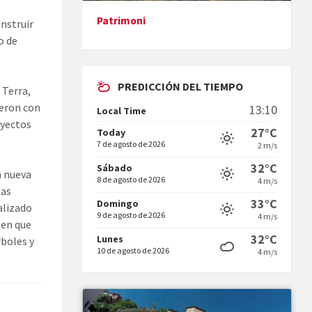
Patrimoni
nstruir
Presentació del llibre &quot;La
o de
mare&quot;, d'Emma Zafon
PREDICCIÓN DEL TIEMPO
 Terra,
ieron con
13:10
Local Time
oyectos
27°C
Today
7 de agosto de 2026
2 m/s
En Bum
32°C
Sábado
a nueva
8 de agosto de 2026
4 m/s
las
33°C
Domingo
alizado
9 de agosto de 2026
4 m/s
nen que
32°C
Lunes
rboles y
10 de agosto de 2026
4 m/s
Vermuts a la Font. Hit parit