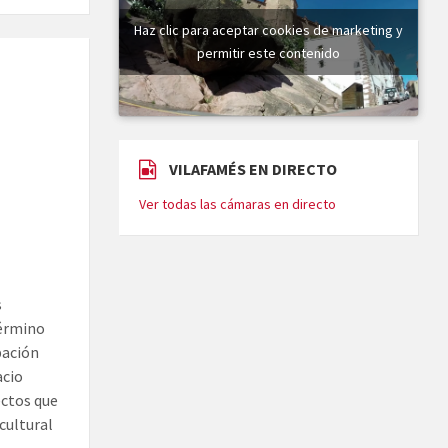
Haz clic para aceptar cookies de marketing y
permitir este contenido
VILAFAMÉS EN DIRECTO
Ver todas las cámaras en directo
s
término
pación
acio
ectos que
cultural