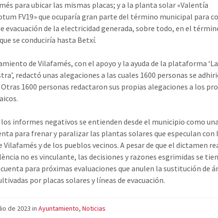
amés para ubicar las mismas placas; y a la planta solar «Valentía
tum FV19» que ocuparía gran parte del término municipal para co
 de evacuación de la electricidad generada, sobre todo, en el términ
 que se conduciría hasta Betxí.
amiento de Vilafamés, con el apoyo y la ayuda de la plataforma ‘La
tra’, redactó unas alegaciones a las cuales 1600 personas se adhir
. Otras 1600 personas redactaron sus propias alegaciones a los pr
aicos.
, los informes negativos se entienden desde el municipio como un
nta para frenar y paralizar las plantas solares que especulan con 
de Vilafamés y de los pueblos vecinos. A pesar de que el dictamen re
lència no es vinculante, las decisiones y razones esgrimidas se tie
 cuenta para próximas evaluaciones que anulen la sustitución de á
ultivadas por placas solares y líneas de evacuación.
ulio de 2023
in
Ayuntamiento
,
Noticias