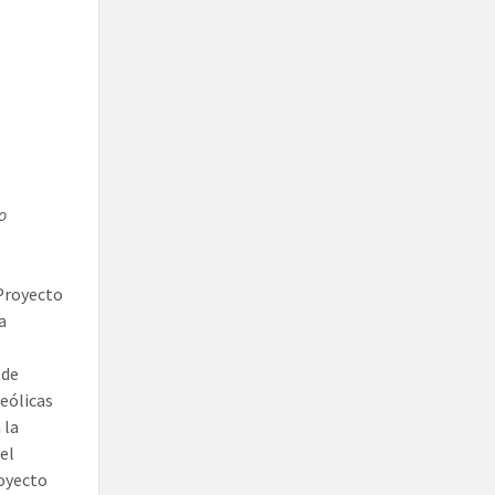
o
 Proyecto
a
 de
 eólicas
 la
el
oyecto