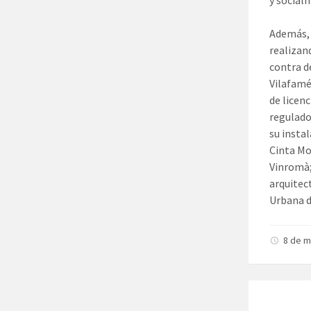
y social
Además, 
realizan
contra d
Vilafamé
de licen
regulado
su insta
Cinta Mo
Vinromà;
arquitec
Urbana d
8 de 