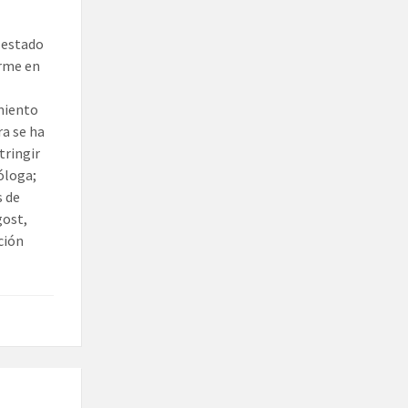
n estado
irme en
miento
ra se ha
tringir
óloga;
s de
gost,
ción