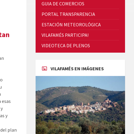
GUIA DE COMERCIOS
PORTAL TRANSPARENCIA
ESTACIÓN METEOROLÓGICA
ltan
VILAFAMÉS PARTICIPA!
Cicle de Cine i Dones rurals
VIDEOTECA DE PLENOS
Concerts al Museu
an
VILAFAMÉS EN IMÁGENES
no
u
n
a esas
Concerts al Museu
 y
as y
 del plan