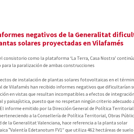
nformes negativos de la Generalitat dificu
lantas solares proyectadas en Vilafamés
el consistorio como la plataforma ‘La Terra, Casa Nostra’ continú
 para la paralización de ambas construcciones
ectos de instalación de plantas solares fotovoltaicas en el térmi
l de Vilafamés han recibido informes negativos que dificultarían s
ción en vistas que resultan incompatibles a efectos de integració
ial y paisajística, puesto que no respetan ningún criterio adecuado 
El informe emitido por la Dirección General de Política Territorial
perteneciendo a la Consellería de Política Territorial, Obras Públic
d de la Generalitat Valenciana, hace referencia a la planta solar
aica ‟Valentía Edetanotum FV1″ que utiliza 462 hectáreas de suelo