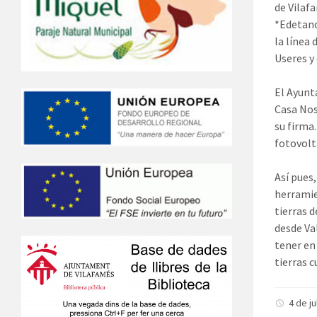
de Vilaf
*Edetano
la línea
Useres y
El Ayunt
Casa Nos
su firma
fotovolt
Así pues
herramie
tierras 
desde Va
tener en
tierras c
4 de j