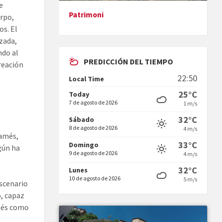
e
Patrimoni
rpo,
Presentació del llibre &quot;La
os. El
mare&quot;, d'Emma Zafon
izada,
ndo al
PREDICCIÓN DEL TIEMPO
reación
22:50
Local Time
25°C
Today
7 de agosto de 2026
1 m/s
En Bum
32°C
Sábado
8 de agosto de 2026
4 m/s
famés,
33°C
Domingo
gún ha
9 de agosto de 2026
4 m/s
32°C
Lunes
10 de agosto de 2026
5 m/s
escenario
Vermuts a la Font. Hit parit
o, capaz
amés como