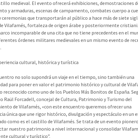
stillo medieval. El evento ofrecerá exhibiciones, demostraciones d
to y armaduras, escenas de campamento, combates cuerpo a cue
 y ceremonias que transportarán al público a hace más de siete sigl
 de Vilafamés, fortaleza de origen árabe y posteriormente cristian
marco incomparable de una cita que no tiene precedentes en el mu
iferentes órdenes militares medievales en un mismo evento de rec
.
eriencia cultural, histórica y turística
uentro no solo supondrá un viaje en el tiempo, sino también una
dad para poner en valor el patrimonio histórico y cultural de Vila
o reconocido como uno de los Pueblos Más Bonitos de España. Se
o Raül Forcadell, concejal de Cultura, Patrimonio y Turismo del
ento de Vilafamés, «con este encuentro queremos ofrecer una
cia única que une rigor histórico, divulgación y espectáculo en un 
iado como es el castillo de Vilafamés. Se trata de un evento pioner
ctar nuestro patrimonio a nivel internacional y consolidar Vilaf
nte cultural y turístico”.