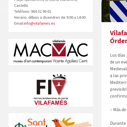
Castelló
Teléfono: 964 32 90 01
Horario: dilluns a divendres de 9:00 a 14:00
Email:
info@vilafames.es
Vilaf
Órden
Los días 
de un ev
Medieval
a las pr
Mediterr
previsib
confirma
– Más de
Durante 