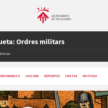
ueta:
Ordres militars
Noticias
YUNTAMIENTO
CULTURA
DEPORTES
FIESTAS
NOTICIAS