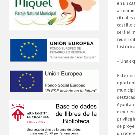
en un ca
armamen
rituales
castillo
será el 
reunir d
histórica
– Una exp
Este enc
oportuni
municipi
destacad
Ayuntami
experien
privileg
de proye
un refere