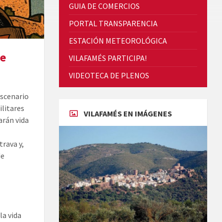
GUIA DE COMERCIOS
PORTAL TRANSPARENCIA
ESTACIÓN METEOROLÓGICA
de
VILAFAMÉS PARTICIPA!
Cicle de Cine i Dones rurals
VIDEOTECA DE PLENOS
Concerts al Museu
escenario
ilitares
VILAFAMÉS EN IMÁGENES
arán vida
rava y,
de
Concerts al Museu
la vida