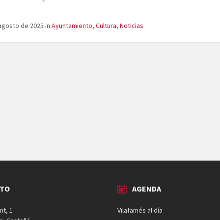
 agosto de 2025
in
Ayuntamiento
,
Cultura
,
Noticias
CTO
AGENDA
nt, 1
Vilafamés al día