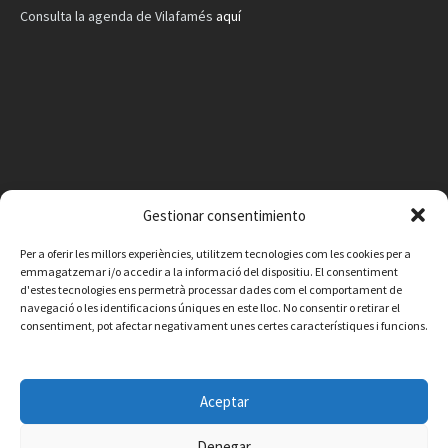
Consulta la agenda de Vilafamés
aquí
Gestionar consentimiento
Per a oferir les millors experiències, utilitzem tecnologies com les cookies per a
emmagatzemar i/o accedir a la informació del dispositiu. El consentiment
d'estes tecnologies ens permetrà processar dades com el comportament de
navegació o les identificacions úniques en este lloc. No consentir o retirar el
consentiment, pot afectar negativament unes certes característiques i funcions.
Facebook
Instagram
X
YouTube
Email
Aceptar
Contacto
Aviso legal
Política de privacidad
Política de cookies
© 2026 Ajuntament de Vilafamés - Desarrollada por
CorvanIT
Denegar