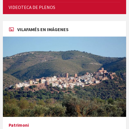
Cicle de Cine i Dones rurals
VIDEOTECA DE PLENOS
Concerts al Museu
VILAFAMÉS EN IMÁGENES
Concerts al Museu
Presentació del llibre &quot;La mare&quot;, d'Emma Zafon
Patrimoni