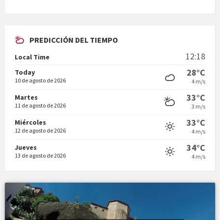
PREDICCIÓN DEL TIEMPO
En Bum
12:18
Local Time
28°C
Today
10 de agosto de 2026
4 m/s
33°C
Martes
11 de agosto de 2026
3 m/s
Vermuts a la Font. Hit parit
33°C
Miércoles
12 de agosto de 2026
4 m/s
34°C
Jueves
13 de agosto de 2026
4 m/s