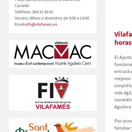
Castelló
Teléfono: 964 32 90 01
Horario: dilluns a divendres de 9:00 a 14:00
Email:
info@vilafames.es
Vilaf
horas
El Ayunt
funciona
entrará 
mejorar l
simplifi
más ágil
también 
Aguilera
Por otro
familiar 