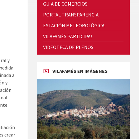
GUIA DE COMERCIOS
PORTAL TRANSPARENCIA
ESTACIÓN METEOROLÓGICA
VILAFAMÉS PARTICIPA!
Cicle de Cine i Dones rurals
VIDEOTECA DE PLENOS
Concerts al Museu
ral y
 medida
VILAFAMÉS EN IMÁGENES
minada a
ón y
ración
anal
ente
Concerts al Museu
iliación
es crear