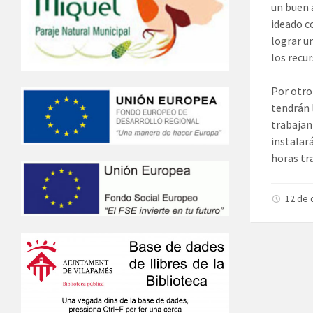
un buen 
ideado c
lograr u
los recur
Por otro
tendrán 
trabajan
instalar
horas tr
12 de 