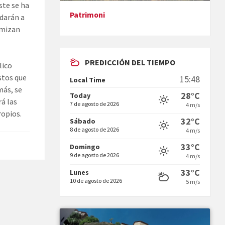
ste se ha
Patrimoni
udarán a
Presentació del llibre &quot;La
imizan
mare&quot;, d'Emma Zafon
PREDICCIÓN DEL TIEMPO
lico
stos que
15:48
Local Time
más, se
28°C
Today
rá las
7 de agosto de 2026
4 m/s
ropios.
En Bum
32°C
Sábado
8 de agosto de 2026
4 m/s
33°C
Domingo
9 de agosto de 2026
4 m/s
33°C
Lunes
10 de agosto de 2026
5 m/s
Vermuts a la Font. Hit parit