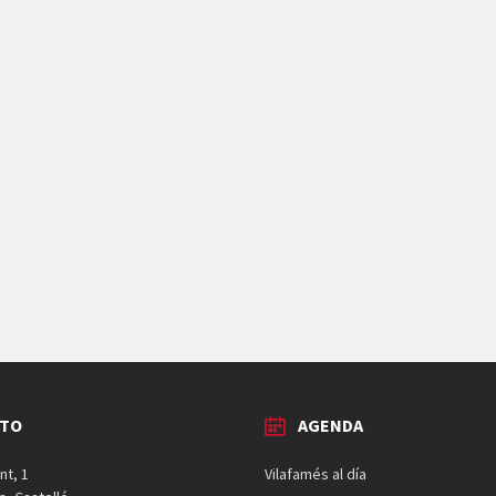
CTO
AGENDA
nt, 1
Vilafamés al día