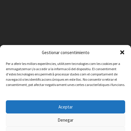
Gestionar consentimiento
Per a oferir les millors experiències, utilitzem tecnologies com les cookies per a
emmagatzemar i/o accedir a la informació del dispositiu. El consentiment
d'estes tecnologies ens permetrà processar dades com el comportament de
navegació o les identificacions úniques en este lloc. No consentir o retirar el
consentiment, pot afectar negativament unes certes característiques i funcions.
Facebook
Instagram
X
YouTube
Email
Aceptar
Contacto
Aviso legal
Política de privacidad
Política de cookies
© 2026 Ajuntament de Vilafamés - Desarrollada por
CorvanIT
Denegar