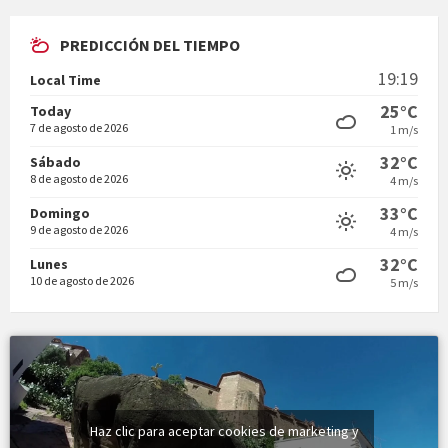
PREDICCIÓN DEL TIEMPO
En Bum
19:19
Local Time
25°C
Today
7 de agosto de 2026
1 m/s
32°C
Sábado
8 de agosto de 2026
4 m/s
Vermuts a la Font. Hit parit
33°C
Domingo
9 de agosto de 2026
4 m/s
32°C
Lunes
10 de agosto de 2026
5 m/s
Haz clic para aceptar cookies de marketing y