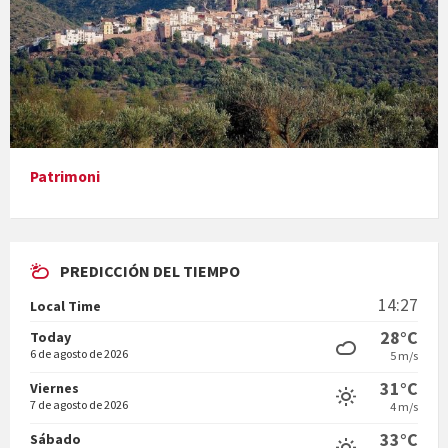
Diumenge de ressurecció
Patrimoni
Vigília pasqual
PREDICCIÓN DEL TIEMPO
14:27
Local Time
28°C
Today
6 de agosto de 2026
5 m/s
31°C
Minicims
Viernes
7 de agosto de 2026
4 m/s
33°C
Sábado