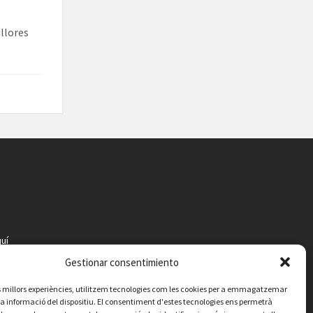
illores
uí
Gestionar consentimiento
les millors experiències, utilitzem tecnologies com les cookies per a emmagatzemar
 la informació del dispositiu. El consentiment d'estes tecnologies ens permetrà