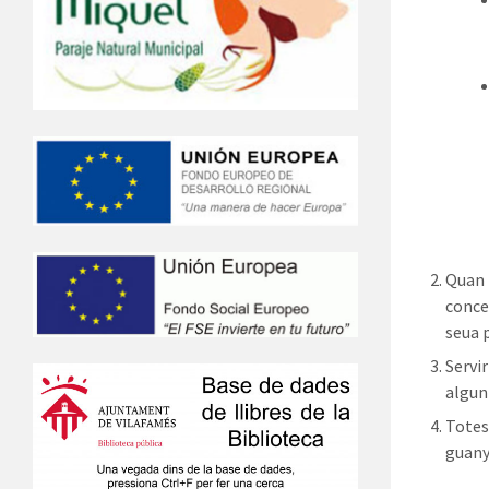
Quan 
conces
seua 
Servi
algun
Totes
guany