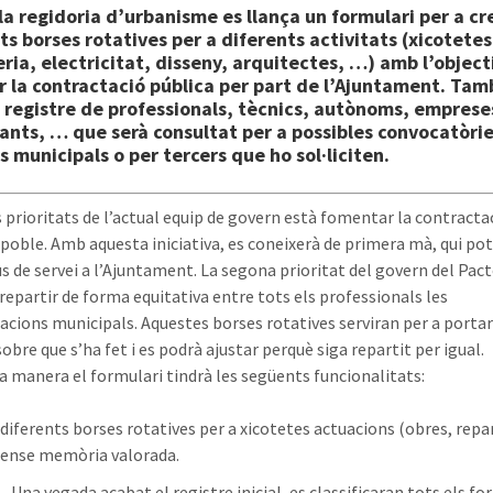
la regidoria d’urbanisme es llança un formulari per a cr
ts borses rotatives per a diferents activitats (xicotetes
ria, electricitat, disseny, arquitectes, …) amb l’object
ar la contractació pública per part de l’Ajuntament. Tam
 registre de professionals, tècnics, autònoms, emprese
ants, … que serà consultat per a possibles convocatòrie
 municipals o per tercers que ho sol·liciten.
s prioritats de l’actual equip de govern està fomentar la contractac
 poble. Amb aquesta iniciativa, es coneixerà de primera mà, qui pot
us de servei a l’Ajuntament. La segona prioritat del govern del Pact
 repartir de forma equitativa entre tots els professionals les
acions municipals. Aquestes borses rotatives serviran per a portar
obre que s’ha fet i es podrà ajustar perquè siga repartit per igual.
a manera el formulari tindrà les següents funcionalitats:
 diferents borses rotatives per a xicotetes actuacions (obres, repa
 sense memòria valorada.
Una vegada acabat el registre inicial, es classificaran tots els fo