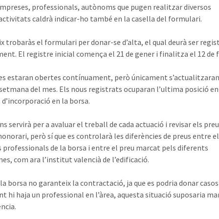
 empreses, professionals, autònoms que pugen realitzar diversos
activitats caldrà indicar-ho també en la casella del formulari.
x trobaràs el formulari per donar-se d’alta, el qual deurà ser regis
ent. El registre inicial comença el 21 de gener i finalitza el 12 de 
es estaran obertes contínuament, però únicament s’actualitzaran
setmana del mes. Els nous registrats ocuparan l’ultima posició en
’incorporació en la borsa.
 servirà per a avaluar el treball de cada actuació i revisar els preu
honorari, però sí que es controlarà les diferències de preus entre e
s professionals de la borsa i entre el preu marcat pels diferents
s, com ara l’institut valencià de l’edificació.
 la borsa no garanteix la contractació, ja que es podria donar casos
t hi haja un professional en l’àrea, aquesta situació suposaria ma
ncia.