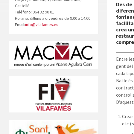
Des de 
Castelló
diferen
Teléfono: 964 32 90 01
fontane
Horario: dilluns a divendres de 9:00 a 14:00
facilit
Email:
info@vilafames.es
crea un
restaur
compres
Entre le
gent del
cada tip
Batle és
contract
control s
D’aquest
Crear
etc.)