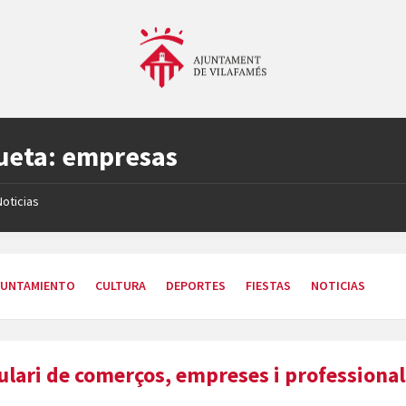
ueta:
empresas
Noticias
YUNTAMIENTO
CULTURA
DEPORTES
FIESTAS
NOTICIAS
lari de comerços, empreses i professional