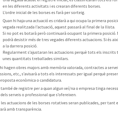
en les diferents activitats i es crearan diferents borses.
L’ordre inicial de les borses es farà per sorteig.
Quan hi haja una actuació es cridarà a qui ocupa la primera posic
vegada realitzada l’actuació, aquest passarà al final de la llista.
Si no pot es botarà però continuarà ocupant la primera posició.
podrà desistir més de tres vegades diferents actuacions. Si és aix
a la darrera posició.
Regularment s’ajustaran les actuacions perquè tots els inscrits
unes quantitats treballades similars.
hi hagen obres majors amb memòria valorada, contractes a servei
sions, etc., s’avisarà a tots els interessats per igual perquè prese
proposta econòmica o candidatura.
r també de registre per a quan algun veí/na o empresa tinga neces
 dels serveis o professional que s’ofereixen.
 les actuacions de les borses rotatives seran publicades, per tant 
arà amb transparència.