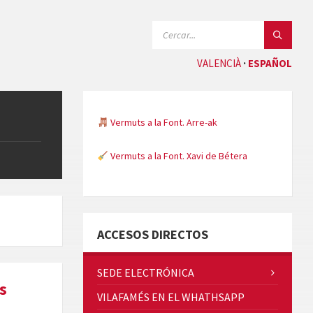
SEARCH:
VALENCIÀ
ESPAÑOL
Vermuts a la Font. Arre-ak
Vermuts a la Font. Xavi de Bétera
Minicims
ACCESOS DIRECTOS
SEDE ELECTRÓNICA
s
VILAFAMÉS EN EL WHATHSAPP
Quintà Culroja