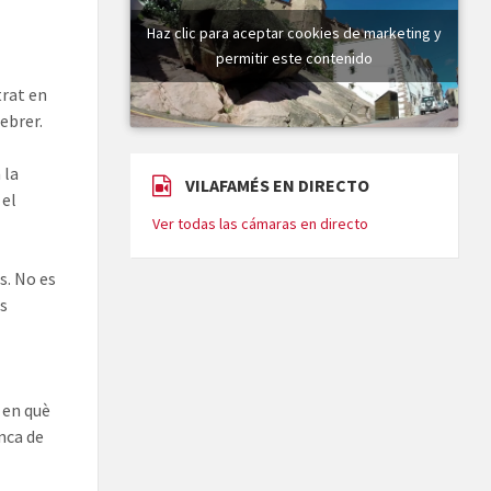
Haz clic para aceptar cookies de marketing y
permitir este contenido
trat en
febrer.
 la
VILAFAMÉS EN DIRECTO
 el
Ver todas las cámaras en directo
s. No es
ls
 en què
nca de