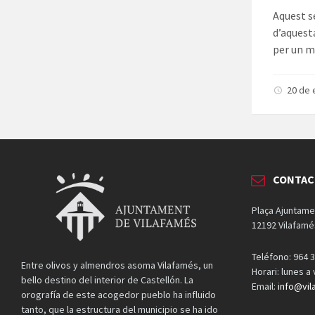
Aquest s
d’aquest
per un m
20 de 
CONTA
Plaça Ajuntame
12192 Vilafamé
Teléfono: 964 3
Entre olivos y almendros asoma Vilafamés, un
Horari: lunes a
bello destino del interior de Castellón. La
Email:
info@vil
orografía de este acogedor pueblo ha influido
tanto, que la estructura del municipio se ha ido