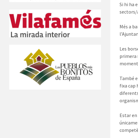
Si hi ha
sectors/
Més a bai
l’Ajuntam
Les bors
primera 
moment d
També ens
fixa cap 
diferent
organisme
Estar en
únicamen
competè