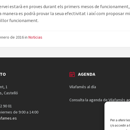
ervei estarà en proves durant els primers mesos de funcionament,
a manera es podrà provar la seua efectivitat i així com proposar m
illor funcionament.
enero de 2016
in
Noticias
CTO
AGENDA
nt, 1
Vilafamés al día
s, Castelló
Consulta la agenda de Vilafamés
aq
2 90 01
 viernes de 9:00 a 14:00
afames.es
Per a oferir 
i/o accedir a