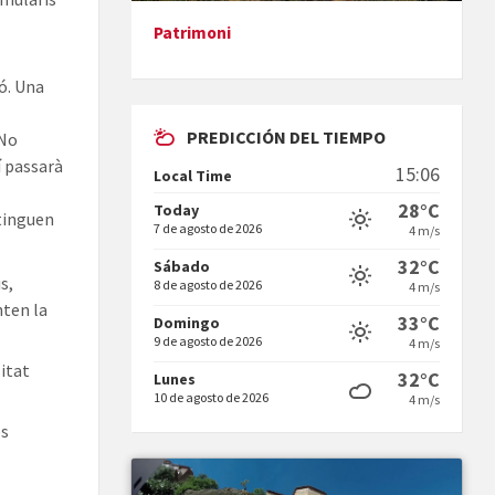
Patrimoni
Presentació del llibre &quot;La
mare&quot;, d'Emma Zafon
ió. Una
PREDICCIÓN DEL TIEMPO
 No
í passarà
15:06
Local Time
28°C
Today
 tinguen
7 de agosto de 2026
4 m/s
En Bum
32°C
Sábado
s,
8 de agosto de 2026
4 m/s
nten la
33°C
Domingo
9 de agosto de 2026
4 m/s
sitat
32°C
Lunes
10 de agosto de 2026
4 m/s
es
Vermuts a la Font. Hit parit