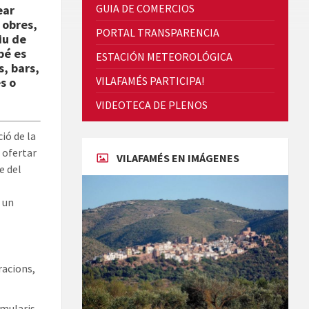
GUIA DE COMERCIOS
ear
 obres,
PORTAL TRANSPARENCIA
iu de
bé es
ESTACIÓN METEOROLÓGICA
s, bars,
VILAFAMÉS PARTICIPA!
s o
Cicle de Cine i Dones rurals
VIDEOTECA DE PLENOS
Concerts al Museu
ió de la
 ofertar
VILAFAMÉS EN IMÁGENES
e del
 un
Concerts al Museu
racions,
rmularis