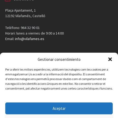
CONTACTO
Plaça Ajuntament, 1
12192 Vilafamés, Castelló
Teléfono: 964 32 90 01
Horari: lunes a viernes de 9:00 a 14:00
Email:
info@vilafames.es
Gestionar consentimiento
AGENDA
Per a oferir les millors experiències, utilitzem tecnologies com les cookies per a
emmagatzemar i/o accedir a la informació del dispositiu. El consentiment
Vilafamés al día
d'estes tecnologies ens permetrà processar dades com el comportament de
navegació o les identificacions úniques en este lloc. No consentir o retirar el
consentiment, pot afectar negativament unes certes característiques i funcions.
Consulta la agenda de Vilafamés
aquí
Aceptar