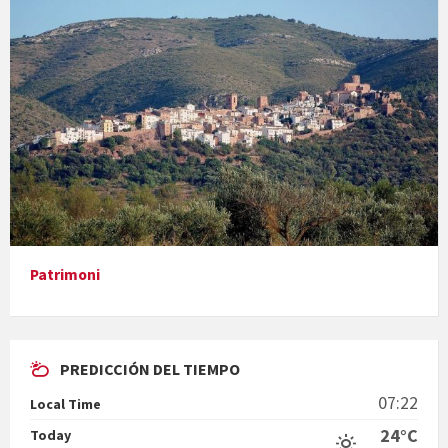
Concerts al Museu
Presentació del llibre &quot;La mare&quot;, d'Emma Zafon
Patrimoni
En Bum
PREDICCIÓN DEL TIEMPO
07:22
Local Time