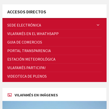
ACCESOS DIRECTOS
Quintà Culroja
SEDE ELECTRÓNICA
VILAFAMÉS EN EL WHATHSAPP
GUIA DE COMERCIOS
PORTAL TRANSPARENCIA
Cicle de Cine i Dones rurals
ESTACIÓN METEOROLÓGICA
Concerts al Museu
VILAFAMÉS PARTICIPA!
VIDEOTECA DE PLENOS
VILAFAMÉS EN IMÁGENES