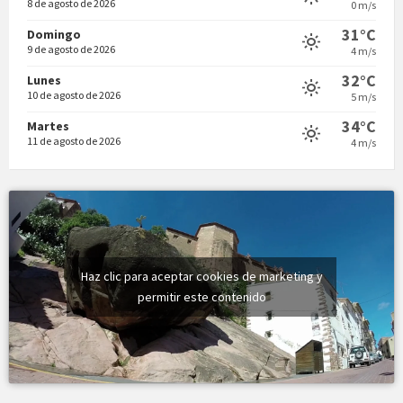
24°C
Today
Vermuts a la Font. Hit parit
8 de agosto de 2026
0 m/s
31°C
Domingo
Vermuts a la Font. Arre-ak
9 de agosto de 2026
4 m/s
32°C
Lunes
10 de agosto de 2026
5 m/s
34°C
Martes
11 de agosto de 2026
4 m/s
Haz clic para aceptar cookies de marketing y
permitir este contenido