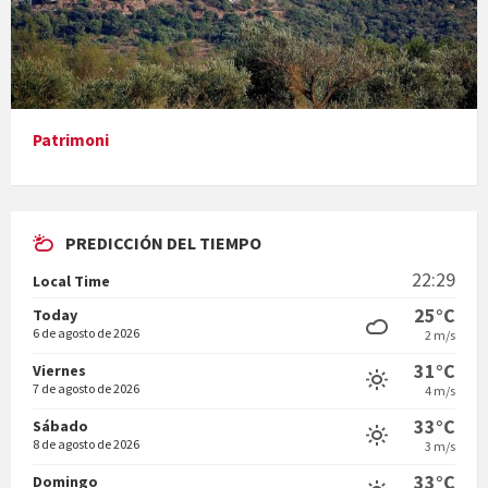
Presentació del llibre &quot;La mare&quot;, d'Emma Zafon
Patrimoni
PREDICCIÓN DEL TIEMPO
En Bum
22:29
Local Time
25°C
Today
6 de agosto de 2026
2 m/s
31°C
Viernes
7 de agosto de 2026
4 m/s
Vermuts a la Font. Hit parit
33°C
Sábado
8 de agosto de 2026
3 m/s
33°C
Domingo