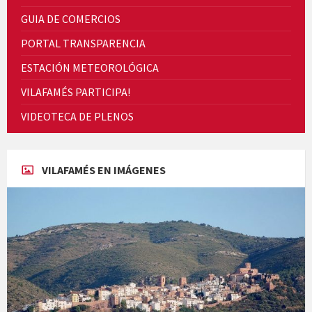
GUIA DE COMERCIOS
PORTAL TRANSPARENCIA
ESTACIÓN METEOROLÓGICA
VILAFAMÉS PARTICIPA!
Cicle de Cine i Dones rurals
VIDEOTECA DE PLENOS
Concerts al Museu
VILAFAMÉS EN IMÁGENES
Concerts al Museu