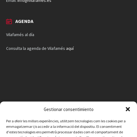
Email:
info@vilafames.es
AGENDA
Vilafamés al día
Consulta la agenda de Vilafamés
aquí
Gestionar consentimiento
Per a oferir les millors experiències, utilitzem tecnologies com les cookies per a
emmagatzemar i/o accedir a la informació del dispositiu. El consentiment
d'estes tecnologies ens permetrà processar dades com el comportament de