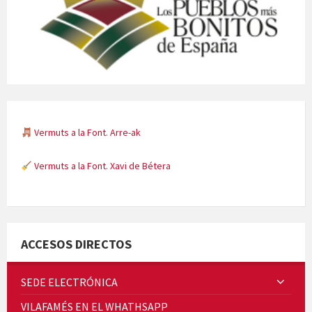
Vermuts a la Font. Arre-ak
Vermuts a la Font. Xavi de Bétera
Minicims
ACCESOS DIRECTOS
SEDE ELECTRÓNICA
VILAFAMÉS EN EL WHATHSAPP
Quintà Culroja