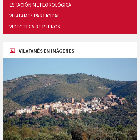
ESTACIÓN METEOROLÓGICA
VILAFAMÉS PARTICIPA!
Cicle de Cine i Dones rurals
VIDEOTECA DE PLENOS
Concerts al Museu
VILAFAMÉS EN IMÁGENES
Concerts al Museu
Presentació del llibre &quot;La mare&quot;, d'Emma Zafon