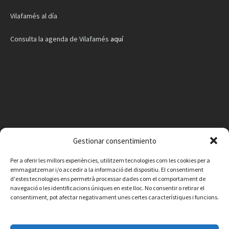
Vilafamés al día
Consulta la agenda de Vilafamés
aquí
Gestionar consentimiento
Per a oferir les millors experiències, utilitzem tecnologies com les cookies per a
emmagatzemar i/o accedir a la informació del dispositiu. El consentiment
d'estes tecnologies ens permetrà processar dades com el comportament de
navegació o les identificacions úniques en este lloc. No consentir o retirar el
consentiment, pot afectar negativament unes certes característiques i funcions.
Facebook
Instagram
X
YouTube
Email