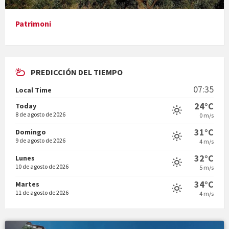
Patrimoni
PREDICCIÓN DEL TIEMPO
En Bum
07:35
Local Time
24°C
Today
8 de agosto de 2026
0 m/s
31°C
Domingo
9 de agosto de 2026
4 m/s
Vermuts a la Font. Hit parit
32°C
Lunes
10 de agosto de 2026
5 m/s
34°C
Martes
11 de agosto de 2026
4 m/s