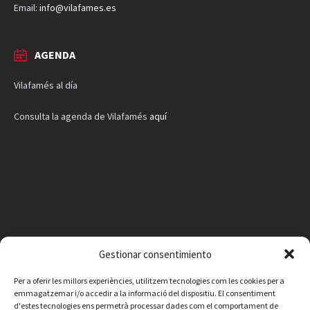
Email:
info@vilafames.es
AGENDA
Vilafamés al día
Consulta la agenda de Vilafamés
aquí
Gestionar consentimiento
Per a oferir les millors experiències, utilitzem tecnologies com les cookies per a
emmagatzemar i/o accedir a la informació del dispositiu. El consentiment
d'estes tecnologies ens permetrà processar dades com el comportament de