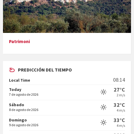
Presentació del llibre &quot;La mare&quot;, d'Emma Zafon
Patrimoni
PREDICCIÓN DEL TIEMPO
En Bum
08:14
Local Time
27°C
Today
7 de agosto de 2026
2 m/s
32°C
Sábado
8 de agosto de 2026
4 m/s
Vermuts a la Font. Hit parit
33°C
Domingo
9 de agosto de 2026
4 m/s