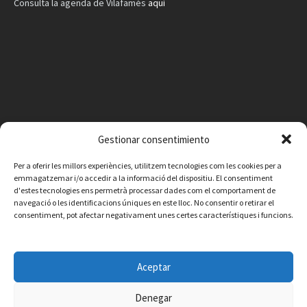
Consulta la agenda de Vilafamés
aquí
Gestionar consentimiento
Per a oferir les millors experiències, utilitzem tecnologies com les cookies per a
emmagatzemar i/o accedir a la informació del dispositiu. El consentiment
d'estes tecnologies ens permetrà processar dades com el comportament de
navegació o les identificacions úniques en este lloc. No consentir o retirar el
consentiment, pot afectar negativament unes certes característiques i funcions.
Facebook
Instagram
X
YouTube
Email
Aceptar
Contacto
Aviso legal
Política de privacidad
Política de cookies
© 2026 Ajuntament de Vilafamés - Desarrollada por
CorvanIT
Denegar