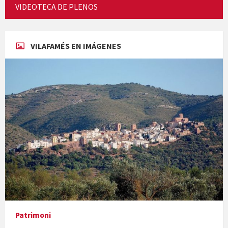
Cicle de Cine i Dones rurals
VIDEOTECA DE PLENOS
Concerts al Museu
VILAFAMÉS EN IMÁGENES
Concerts al Museu
Presentació del llibre &quot;La mare&quot;, d'Emma Zafon
Patrimoni