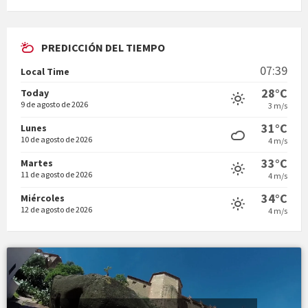
PREDICCIÓN DEL TIEMPO
En Bum
07:39
Local Time
28°C
Today
9 de agosto de 2026
3 m/s
31°C
Lunes
10 de agosto de 2026
4 m/s
Vermuts a la Font. Hit parit
33°C
Martes
11 de agosto de 2026
4 m/s
34°C
Miércoles
12 de agosto de 2026
4 m/s