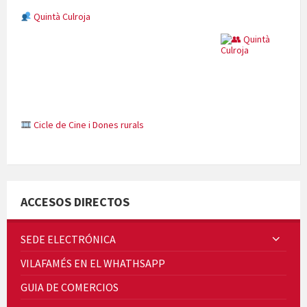
Quintà Culroja
Cicle de Cine i Dones rurals
Concerts al Museu
ACCESOS DIRECTOS
SEDE ELECTRÓNICA
VILAFAMÉS EN EL WHATHSAPP
Concerts al Museu
GUIA DE COMERCIOS