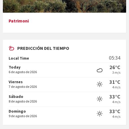
Patrimoni
Diumenge de ressurecció
PREDICCIÓN DEL TIEMPO
05:34
Local Time
26°C
Today
6 de agosto de 2026
3 m/s
31°C
Vigília pasqual
Viernes
7 de agosto de 2026
4 m/s
33°C
Sábado
8 de agosto de 2026
4 m/s
33°C
Domingo
9 de agosto de 2026
4 m/s
Minicims