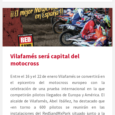
Cartell
del
motocròs
a
Vilafamés
Vilafamés será capital del
motocross
Entre el 16 y el 22 de enero Vilafamés se convertirá en
el epicentro del motocross europeo con la
celebración de una prueba internacional en la que
competirán pilotos llegados de Europa y América. El
alcalde de Vilafamés, Abel Ibáñez, ha destacado que
«en torno a 600 pilotos se reunirán en las
instalaciones del RedSandMxPark situado junto a la