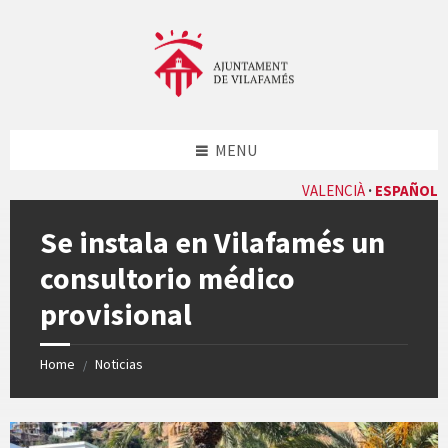
Skip
Skip
Skip
Skip
to
to
to
to
content
left
right
footer
sidebar
sidebar
MENU
VALENCIÀ
ESPAÑOL
Se instala en Vilafamés un
consultorio médico
provisional
Home
Noticias
/