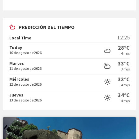
PREDICCIÓN DEL TIEMPO
En Bum
12:25
Local Time
28°C
Today
10 de agosto de 2026
4 m/s
33°C
Martes
11 de agosto de 2026
3 m/s
Vermuts a la Font. Hit parit
33°C
Miércoles
12 de agosto de 2026
4 m/s
34°C
Jueves
13 de agosto de 2026
4 m/s