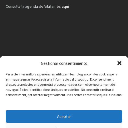
Consulta la agenda de Vilafamés
aquí
Gestionar consentimiento
Per a oferir les millors experiències, utilitzem tecnologies com les cookies per a
emmagatzemar i/o accedir a la informació del dispositiu. El consentiment
d'estes tecnologies ens permetrà processar dades com el comportament de
navegació o les identificacions úniques en este lloc. No consentir o retirar el
consentiment, pot afectar negativament unes certes característiques i funcions.
Facebook
Instagram
X
YouTube
Email
Aceptar
Contacto
Aviso legal
Política de privacidad
Política de cookies
© 2026 Ajuntament de Vilafamés - Desarrollada por
CorvanIT