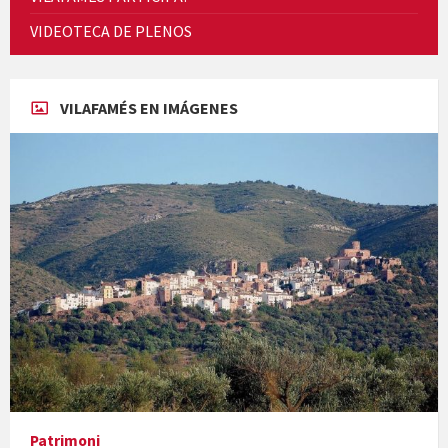
Cicle de Cine i Dones rurals
VIDEOTECA DE PLENOS
Concerts al Museu
VILAFAMÉS EN IMÁGENES
Concerts al Museu
Presentació del llibre &quot;La mare&quot;, d'Emma Zafon
Patrimoni