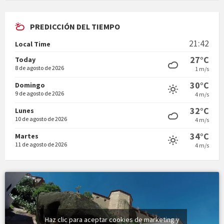
PREDICCIÓN DEL TIEMPO
En Bum
21:42
Local Time
27°C
Today
8 de agosto de 2026
1 m/s
30°C
Domingo
9 de agosto de 2026
4 m/s
Vermuts a la Font. Hit parit
32°C
Lunes
10 de agosto de 2026
4 m/s
34°C
Martes
11 de agosto de 2026
4 m/s
Haz clic para aceptar cookies de marketing y