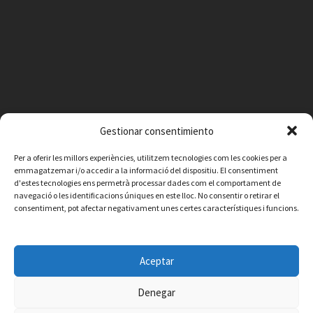
Gestionar consentimiento
Per a oferir les millors experiències, utilitzem tecnologies com les cookies per a
emmagatzemar i/o accedir a la informació del dispositiu. El consentiment
d'estes tecnologies ens permetrà processar dades com el comportament de
navegació o les identificacions úniques en este lloc. No consentir o retirar el
consentiment, pot afectar negativament unes certes característiques i funcions.
Facebook
Instagram
X
YouTube
Email
Aceptar
Contacto
Aviso legal
Política de privacidad
Política de cookies
© 2026 Ajuntament de Vilafamés - Desarrollada por
CorvanIT
Denegar