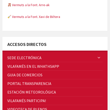
Vermuts a la Font. Arre-ak
Vermuts a la Font. Xavi de Bétera
Minicims
ACCESOS DIRECTOS
SEDE ELECTRÓNICA
VILAFAMÉS EN EL WHATHSAPP
Quintà Culroja
GUIA DE COMERCIOS
PORTAL TRANSPARENCIA
ESTACIÓN METEOROLÓGICA
VILAFAMÉS PARTICIPA!
Cicle de Cine i Dones rurals
VIDEOTECA DE PLENOS