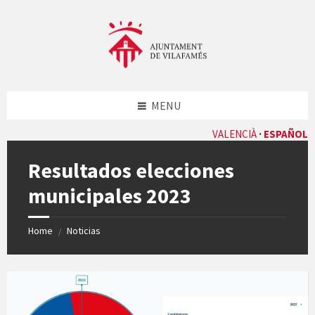
Skip
Skip
Skip
Skip
to
to
to
to
content
left
right
footer
sidebar
sidebar
MENU
VALENCIÀ
ESPAÑOL
Resultados elecciones
municipales 2023
Home
Noticias
/