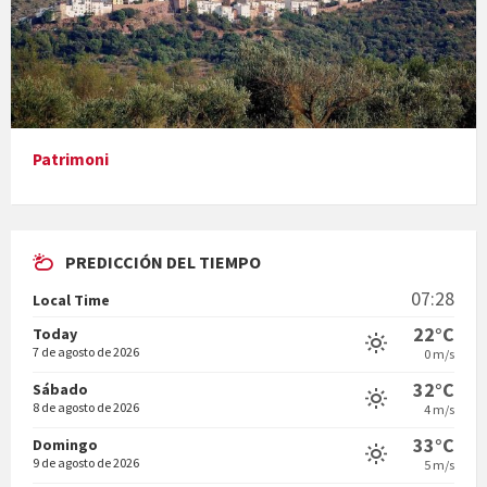
Presentació del llibre &quot;La mare&quot;, d'Emma Zafon
Patrimoni
PREDICCIÓN DEL TIEMPO
En Bum
07:28
Local Time
22°C
Today
7 de agosto de 2026
0 m/s
32°C
Sábado
8 de agosto de 2026
4 m/s
Vermuts a la Font. Hit parit
33°C
Domingo
9 de agosto de 2026
5 m/s