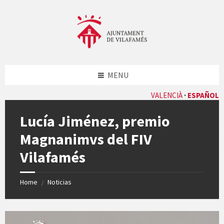
Skip
Skip
Skip
Skip
to
to
to
to
content
left
right
footer
sidebar
sidebar
MENU
VALENCIÀ
ESPAÑOL
Lucía Jiménez, premio
Magnanimvs del FIV
Vilafamés
Home
Noticias
/