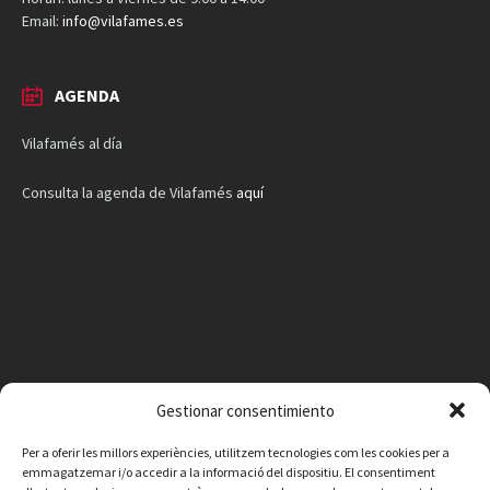
Email:
info@vilafames.es
AGENDA
Vilafamés al día
Consulta la agenda de Vilafamés
aquí
Gestionar consentimiento
Per a oferir les millors experiències, utilitzem tecnologies com les cookies per a
emmagatzemar i/o accedir a la informació del dispositiu. El consentiment