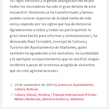
«El rigor histórico y la genial divulgación hecha por
todos los recreadores ha sido el gran detalle de este
encuentro. Vilafamés se ha transformado y hemos
podido conocer aspectos de la edad media de más
cerca, viajando por los siglos que hay de distancia.
Agradecemos a todos y todas las participantes la
gran tarea hecha para informar y contextualizar», ha
destacado Raül Forcadell, concejal de Cultura y
Turismo del Ayuntamiento de Vilafamés, quien
también ha agradecido a los visitantes «la cordialidad
y el ejemplar comportamiento que no notificó ningún
incidente a pesar de la exitosa acogida de visitantes
que no creó aglomeraciones».
16 de septiembre de 2025
by
premsa
in
Ayuntamiento
,
Cultura
,
Noticias
Cultura
,
Difusió
,
Història
,
I Trobada Internacional d'Ordes
Militars Medievals
,
Memòria històrica
,
Vilafamés