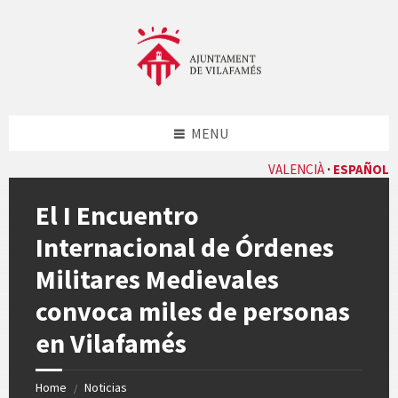
Skip
Skip
Skip
Skip
to
to
to
to
content
left
right
footer
sidebar
sidebar
MENU
VALENCIÀ
ESPAÑOL
El I Encuentro
Internacional de Órdenes
Militares Medievales
convoca miles de personas
en Vilafamés
Home
Noticias
/