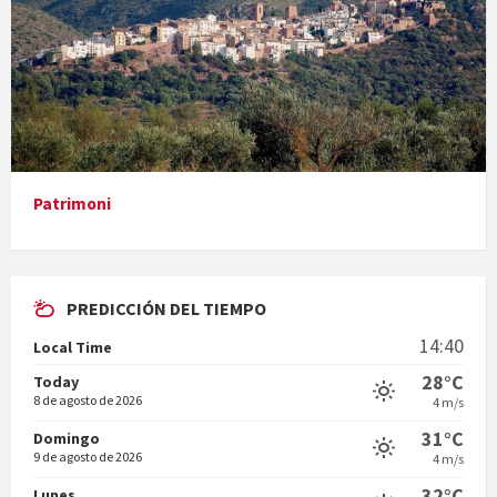
Presentació del llibre &quot;La mare&quot;, d'Emma Zafon
Patrimoni
PREDICCIÓN DEL TIEMPO
En Bum
14:40
Local Time
28°C
Today
8 de agosto de 2026
4 m/s
31°C
Domingo
9 de agosto de 2026
4 m/s
Vermuts a la Font. Hit parit
32°C
Lunes