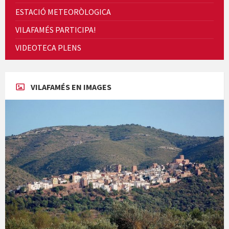
ESTACIÓ METEORÒLOGICA
VILAFAMÉS PARTICIPA!
Cicle de Cine i Dones rurals
VIDEOTECA PLENS
Concerts al Museu
VILAFAMÉS EN IMAGES
Concerts al Museu
Presentació del llibre &quot;La mare&quot;, d'Emma Zafon