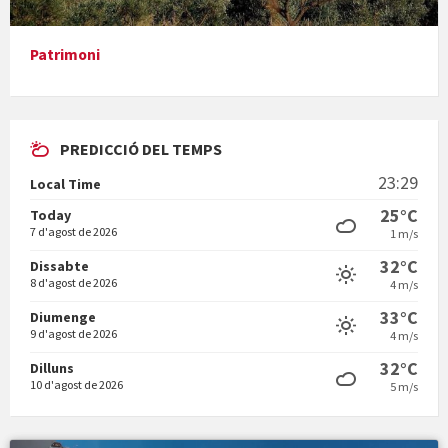
Patrimoni
PREDICCIÓ DEL TEMPS
En Bum
23:29
Local Time
25°C
Today
7 d'agost de 2026
1 m/s
32°C
Dissabte
8 d'agost de 2026
4 m/s
Vermuts a la Font. Hit parit
33°C
Diumenge
9 d'agost de 2026
4 m/s
32°C
Dilluns
10 d'agost de 2026
5 m/s