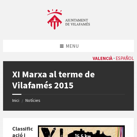
Skip
Skip
Skip
Skip
to
to
to
to
content
left
right
footer
sidebar
sidebar
MENU
VALENCIÀ
ESPAÑOL
XI Marxa al terme de
Vilafamés 2015
Inici
Notícies
/
Classific
ació i