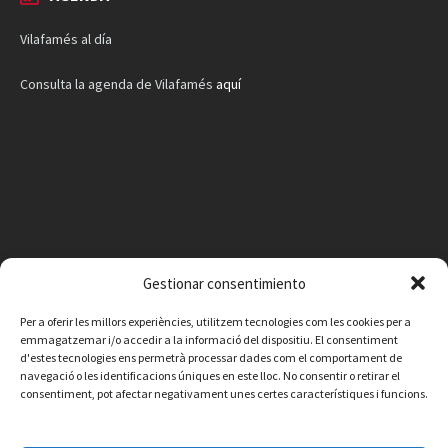
Vilafamés al día
Consulta la agenda de Vilafamés
aquí
Gestionar consentimiento
Per a oferir les millors experiències, utilitzem tecnologies com les cookies per a
emmagatzemar i/o accedir a la informació del dispositiu. El consentiment
d'estes tecnologies ens permetrà processar dades com el comportament de
navegació o les identificacions úniques en este lloc. No consentir o retirar el
consentiment, pot afectar negativament unes certes característiques i funcions.
Facebook
Instagram
X
YouTube
Email