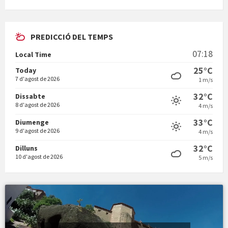
PREDICCIÓ DEL TEMPS
En Bum
07:18
Local Time
25°C
Today
7 d'agost de 2026
1 m/s
32°C
Dissabte
8 d'agost de 2026
4 m/s
Vermuts a la Font. Hit parit
33°C
Diumenge
9 d'agost de 2026
4 m/s
32°C
Dilluns
10 d'agost de 2026
5 m/s