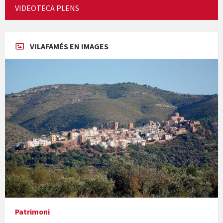
Cicle de Cine i Dones rurals
VIDEOTECA PLENS
Concerts al Museu
VILAFAMÉS EN IMAGES
Concerts al Museu
Presentació del llibre &quot;La mare&quot;, d'Emma Zafon
Patrimoni