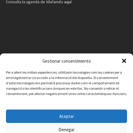
Consulta la agenda de Vilafamés
aquí
Gestionar consentimiento
Per a oferir les millors experiències, utilitzem tecnologies com les cookies per a
emmagatzemar i/o accedir a la informació del dispositiu. El consentiment
d'estes tecnologies ens permetrà processar dades com el comportament de
navegació o les identificacions úniques en este lloc. No consentir o retirar el
consentiment, pot afectar negativament unes certes característiques i funcions.
Facebook
Instagram
X
YouTube
Email
Aceptar
Contacte
Avís legal
Política de privacitat
Política de cookies
© 2026 Ajuntament de Vilafamés - Desarrollada por
CorvanIT
Denegar