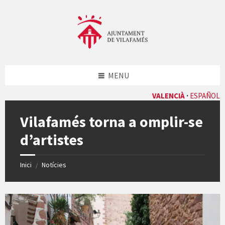
Skip
Skip
Skip
Skip
to
to
to
to
content
left
right
footer
sidebar
sidebar
MENU
VALENCIÀ
ESPAÑOL
Vilafamés torna a omplir-se
d’artistes
Inici
Notícies
/