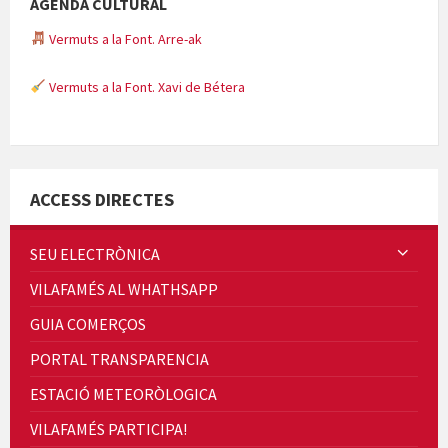
AGENDA CULTURAL
Vermuts a la Font. Arre-ak
Vermuts a la Font. Xavi de Bétera
Minicims
ACCESS DIRECTES
SEU ELECTRÒNICA
VILAFAMÉS AL WHATHSAPP
Quintà Culroja
GUIA COMERÇOS
PORTAL TRANSPARENCIA
ESTACIÓ METEORÒLOGICA
VILAFAMÉS PARTICIPA!