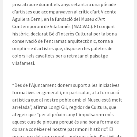
ja va atraure durant els anys setanta a una plèiade
d’artistes que acompanyaven al crític d’art Vicente
Aguilera Cerni, en la fundació del Museu d’Art
Contemporani de Vilafamés (MACVAC). El conjunt
històric, declarat Bé d’Interès Cultural per la bona
conservació de l’entramat arquitectònic, torna a
omplir-se d’artistes que, disposen les paletes de
colors i els cavallets per a retratar el paisatge
vilafamesí.
“Des de l’Ajuntament donem suport a les iniciatives
formatives en general i, en particular, a la formació
artística que al nostre poble amb el Museu està molt
arrelada”, afirma Longi Gil, regidor de Cultura, que
afegeix que “per al pròxim any l’impulsarem més
aquest curs de pintura perquè és una bona forma de
donar a conéixer el nostre patrimoni històric”. El
programa del curs compta amb una sèrie d’activitats