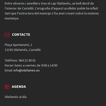
Entre oliveres i ametllers treu el cap Vilafamés, un bell destí de
l’interior de Castelló. L’orografia d’aquest acollidor poble ha influït
tant que l’estructura del municipi s’ha anat creant sobre la mateixa
muntanya.
CONTACTE
Plaça Ajuntament, 1
12192 Vilafamés, Castelló
Teléfono: 964 32 90 01
Horari: lunes a viernes de 9:00 a 14:00
Email:
info@vilafames.es
AGENDA
Vilafamés al día