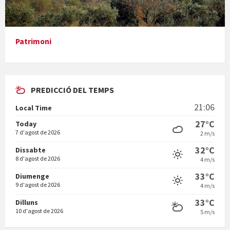
Presentació del llibre &quot;La mare&quot;, d'Emma Zafon
Patrimoni
PREDICCIÓ DEL TEMPS
En Bum
21:06
Local Time
27°C
Today
7 d'agost de 2026
2 m/s
32°C
Dissabte
8 d'agost de 2026
4 m/s
Vermuts a la Font. Hit parit
33°C
Diumenge
9 d'agost de 2026
4 m/s
33°C
Dilluns
10 d'agost de 2026
5 m/s