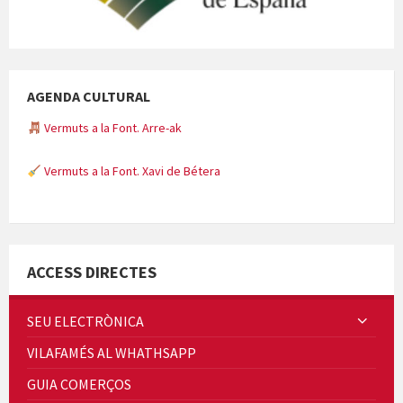
AGENDA CULTURAL
Vermuts a la Font. Arre-ak
Vermuts a la Font. Xavi de Bétera
Minicims
ACCESS DIRECTES
SEU ELECTRÒNICA
VILAFAMÉS AL WHATHSAPP
Quintà Culroja
GUIA COMERÇOS