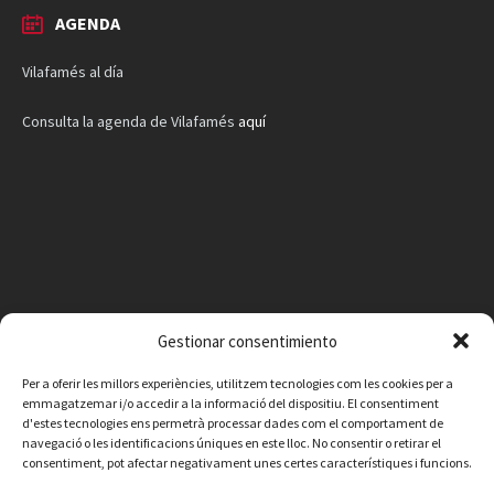
AGENDA
Vilafamés al día
Consulta la agenda de Vilafamés
aquí
Gestionar consentimiento
Per a oferir les millors experiències, utilitzem tecnologies com les cookies per a
emmagatzemar i/o accedir a la informació del dispositiu. El consentiment
d'estes tecnologies ens permetrà processar dades com el comportament de
navegació o les identificacions úniques en este lloc. No consentir o retirar el
consentiment, pot afectar negativament unes certes característiques i funcions.