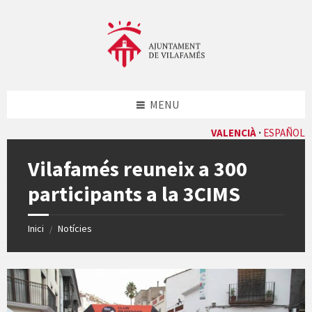
Skip
Skip
Skip
Skip
to
to
to
to
content
left
right
footer
sidebar
sidebar
MENU
VALENCIÀ
ESPAÑOL
Vilafamés reuneix a 300
participants a la 3CIMS
Inici
Notícies
/