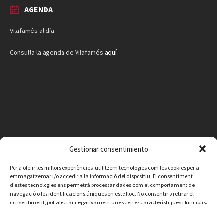
AGENDA
Vilafamés al día
Consulta la agenda de Vilafamés
aquí
Gestionar consentimiento
Per a oferir les millors experiències, utilitzem tecnologies com les cookies per a
emmagatzemar i/o accedir a la informació del dispositiu. El consentiment
d'estes tecnologies ens permetrà processar dades com el comportament de
navegació o les identificacions úniques en este lloc. No consentir o retirar el
consentiment, pot afectar negativament unes certes característiques i funcions.