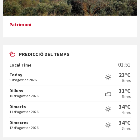
Presentació del llibre &quot;La mare&quot;, d'Emma Zafon
Patrimoni
PREDICCIÓ DEL TEMPS
En Bum
01:51
Local Time
23°C
Today
9 d'agost de 2026
0 m/s
31°C
Dilluns
10 d'agost de 2026
5 m/s
Vermuts a la Font. Hit parit
34°C
Dimarts
11 d'agost de 2026
4 m/s
34°C
Dimecres
12 d'agost de 2026
3 m/s