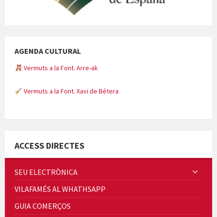
AGENDA CULTURAL
Vermuts a la Font. Arre-ak
Vermuts a la Font. Xavi de Bétera
Minicims
ACCESS DIRECTES
SEU ELECTRÒNICA
VILAFAMÉS AL WHATHSAPP
Quintà Culroja
GUIA COMERÇOS