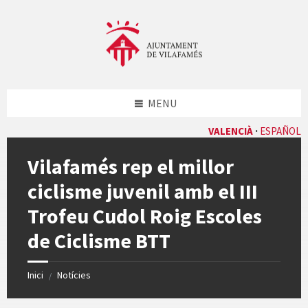
Skip
Skip
Skip
Skip
to
to
to
to
content
left
right
footer
sidebar
sidebar
MENU
VALENCIÀ
ESPAÑOL
Vilafamés rep el millor
ciclisme juvenil amb el III
Trofeu Cudol Roig Escoles
de Ciclisme BTT
Inici
Notícies
/