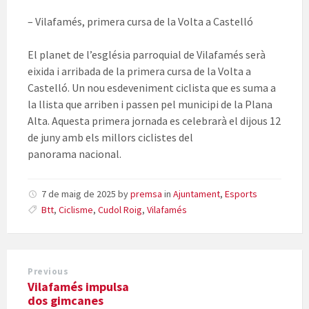
– Vilafamés, primera cursa de la Volta a Castelló
El planet de l’església parroquial de Vilafamés serà
eixida i arribada de la primera cursa de la Volta a
Castelló. Un nou esdeveniment ciclista que es suma a
la llista que arriben i passen pel municipi de la Plana
Alta. Aquesta primera jornada es celebrarà el dijous 12
de juny amb els millors ciclistes del
panorama nacional.
7 de maig de 2025
by
premsa
in
Ajuntament
,
Esports
Btt
,
Ciclisme
,
Cudol Roig
,
Vilafamés
Previous
Vilafamés impulsa
dos gimcanes