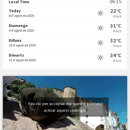
06:15
Local Time
22°C
Today
8 d'agost de 2026
0 m/s
31°C
Diumenge
9 d'agost de 2026
4 m/s
Vermuts a la Font. Hit parit
32°C
Dilluns
10 d'agost de 2026
5 m/s
34°C
Dimarts
11 d'agost de 2026
4 m/s
Feu clic per acceptar màrqueting galetes i
activar aquest contingut