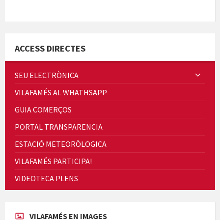
Minicims
ACCESS DIRECTES
SEU ELECTRÒNICA
VILAFAMÉS AL WHATHSAPP
Quintà Culroja
GUIA COMERÇOS
PORTAL TRANSPARENCIA
ESTACIÓ METEORÒLOGICA
VILAFAMÉS PARTICIPA!
Cicle de Cine i Dones rurals
VIDEOTECA PLENS
Concerts al Museu
VILAFAMÉS EN IMAGES