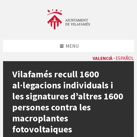
Skip
Skip
Skip
Skip
to
to
to
to
content
left
right
footer
sidebar
sidebar
MENU
VALENCIÀ
ESPAÑOL
Vilafamés recull 1600
al·legacions individuals i
les signatures d’altres 1600
persones contra les
macroplantes
fotovoltaiques