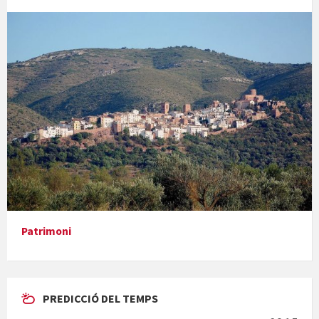
Concerts al Museu
Presentació del llibre &quot;La mare&quot;, d'Emma Zafon
Patrimoni
PREDICCIÓ DEL TEMPS
En Bum