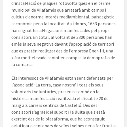
d’instal·lació de plaques fotovoltaiques en el terme
municipal de Vilafamés que arrasarà amb camps i
cultius d’enorme interès mediambiental, paisatgístic
i econòmic per a la localitat. Així doncs, 1653 persones
han signat les al·legacions manifestades pel propi
consistori. En total, al voltant de 3300 persones han
emès la seva negativa davant l’apropiació de territori
que es pretén realitzar des de l’empresa Ener-Hi, una
xifra molt elevada tenint en compte la demografia de
la comarca.
Els interessos de Vilafamés estan sent defensats per
l’associació ‘La terra, casa nostra’ i tots els seus
voluntaris i voluntàries, presents també en la
històrica manifestació realitzada el dissabte 20 de
maig als carrers cèntrics de Castelló. Des del
consistori s’agraeix el suport i la lluita que s’està
exercint des de la plataforma, que ha aconseguit
aglutinar a centenars de veïns i veïnes per a fer front a