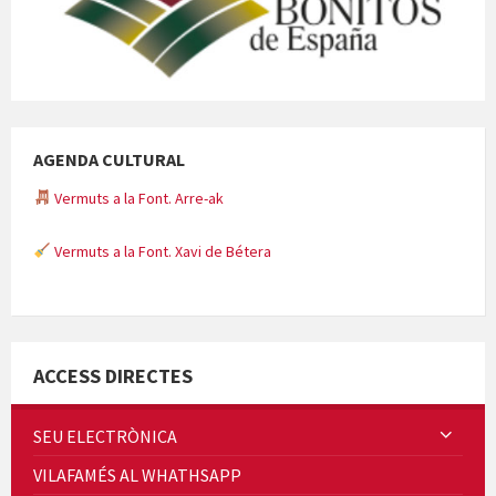
AGENDA CULTURAL
Vermuts a la Font. Arre-ak
Vermuts a la Font. Xavi de Bétera
Minicims
ACCESS DIRECTES
SEU ELECTRÒNICA
VILAFAMÉS AL WHATHSAPP
Quintà Culroja