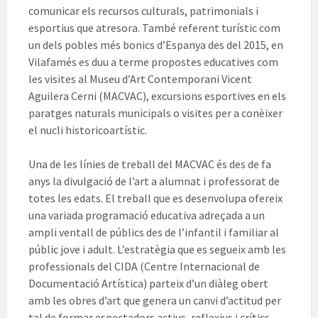
comunicar els recursos culturals, patrimonials i
esportius que atresora. També referent turístic com
un dels pobles més bonics d’Espanya des del 2015, en
Vilafamés es duu a terme propostes educatives com
les visites al Museu d’Art Contemporani Vicent
Aguilera Cerni (MACVAC), excursions esportives en els
paratges naturals municipals o visites per a conèixer
el nucli historicoartístic.
Una de les línies de treball del MACVAC és des de fa
anys la divulgació de l’art a alumnat i professorat de
totes les edats. El treball que es desenvolupa ofereix
una variada programació educativa adreçada a un
ampli ventall de públics des de l’infantil i familiar al
públic jove i adult. L’estratègia que es segueix amb les
professionals del CIDA (Centre Internacional de
Documentació Artística) parteix d’un diàleg obert
amb les obres d’art que genera un canvi d’actitud per
tal de formar espectadors actius, reflexius i crítics,