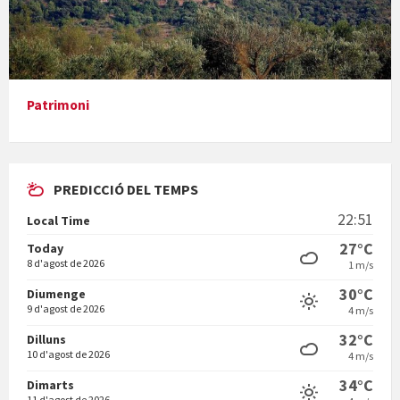
Presentació del llibre &quot;La mare&quot;, d'Emma Zafon
Patrimoni
PREDICCIÓ DEL TEMPS
En Bum
22:51
Local Time
27°C
Today
8 d'agost de 2026
1 m/s
30°C
Diumenge
9 d'agost de 2026
4 m/s
Vermuts a la Font. Hit parit
32°C
Dilluns
10 d'agost de 2026
4 m/s
34°C
Dimarts
11 d'agost de 2026