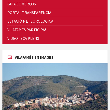
GUIA COMERÇOS
PORTAL TRANSPARENCIA
ESTACIÓ METEORÒLOGICA
VILAFAMÉS PARTICIPA!
Cicle de Cine i Dones rurals
VIDEOTECA PLENS
Concerts al Museu
VILAFAMÉS EN IMAGES
Concerts al Museu