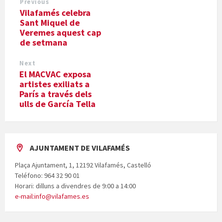
Previous
Vilafamés celebra
Sant Miquel de
Veremes aquest cap
de setmana
Next
El MACVAC exposa
artistes exiliats a
París a través dels
ulls de García Tella
AJUNTAMENT DE VILAFAMÉS
Plaça Ajuntament, 1, 12192 Vilafamés, Castelló
Teléfono: 964 32 90 01
Horari: dilluns a divendres de 9:00 a 14:00
e-mail:info@vilafames.es