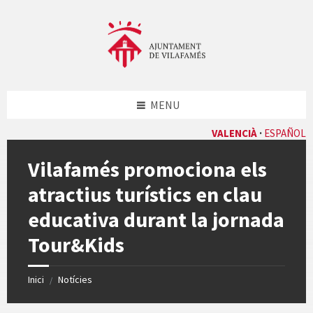
Skip
Skip
Skip
Skip
to
to
to
to
content
left
right
footer
sidebar
sidebar
MENU
VALENCIÀ
ESPAÑOL
Vilafamés promociona els
atractius turístics en clau
educativa durant la jornada
Tour&Kids
Inici
Notícies
/