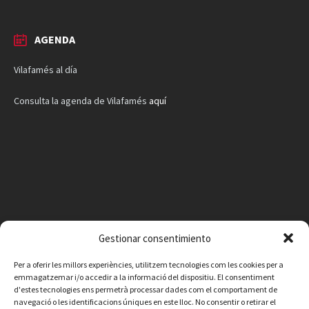
AGENDA
Vilafamés al día
Consulta la agenda de Vilafamés
aquí
Gestionar consentimiento
Per a oferir les millors experiències, utilitzem tecnologies com les cookies per a
emmagatzemar i/o accedir a la informació del dispositiu. El consentiment
d'estes tecnologies ens permetrà processar dades com el comportament de
navegació o les identificacions úniques en este lloc. No consentir o retirar el