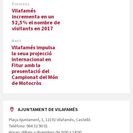
Previous
Vilafamés
incrementa en un
52,5% el nombre de
visitants en 2017
Next
Vilafamés impulsa
la seua projecció
internacional en
Fitur amb la
presentació del
Campionat del Món
de Motocròs
AJUNTAMENT DE VILAFAMÉS
Plaça Ajuntament, 1, 12192 Vilafamés, Castelló
Teléfono: 964 32 90 01
Horari: dilluns a divendres de 9:00 a 14:00