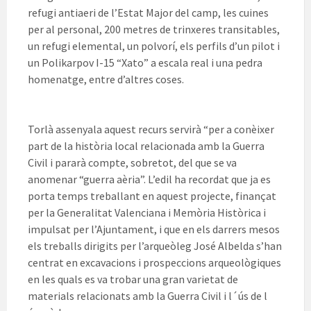
refugi antiaeri de l’Estat Major del camp, les cuines
per al personal, 200 metres de trinxeres transitables,
un refugi elemental, un polvorí, els perfils d’un pilot i
un Polikarpov I-15 “Xato” a escala real i una pedra
homenatge, entre d’altres coses.
Torlà assenyala aquest recurs servirà “per a conèixer
part de la història local relacionada amb la Guerra
Civil i pararà compte, sobretot, del que se va
anomenar “guerra aèria”. L’edil ha recordat que ja es
porta temps treballant en aquest projecte, finançat
per la Generalitat Valenciana i Memòria Històrica i
impulsat per l’Ajuntament, i que en els darrers mesos
els treballs dirigits per l’arqueòleg José Albelda s’han
centrat en excavacions i prospeccions arqueològiques
en les quals es va trobar una gran varietat de
materials relacionats amb la Guerra Civil i l´ús de l