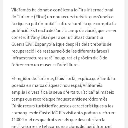
Vilafamés ha donat a conèixer a la Fira Internacional
de Turisme (Fitur) un nou recurs turístic que s’uneix a
la riquesa patrimonial i cultural amb la que compta la
població. Es tracta de l’antic camp d’aviació, que va ser
construït l’any 1937 per a ser utilitzat durant la
Guerra Civil Espanyola i que després dels treballs de
recuperació i de restauració de les diferents àrees i
infraestructures serà inaugurat el pròxim dia 3 de
febrer com un museu a l’aire lliure.
El regidor de Turisme, Lluís Torlà, explica que “amb la
posada en marxa d’aquest nou espai, Vilafamés
amplia i diversifica la seua oferta turística” al mateix
temps que recorda que “aquest antic aeròdrom és
l’únic recurs turístic d’aquestes característiques a les
comarques de Castelló”. Els visitants podran recórrer
11.000 metres quadrats en els que descobriran la
antiga torre de telecomunicacions del aeròdrom, el