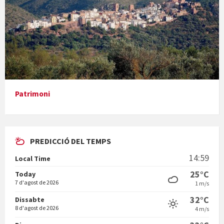
Presentació del llibre &quot;La mare&quot;, d'Emma Zafon
Patrimoni
PREDICCIÓ DEL TEMPS
En Bum
14:59
Local Time
25°C
Today
7 d'agost de 2026
1 m/s
32°C
Dissabte
8 d'agost de 2026
4 m/s
Vermuts a la Font. Hit parit