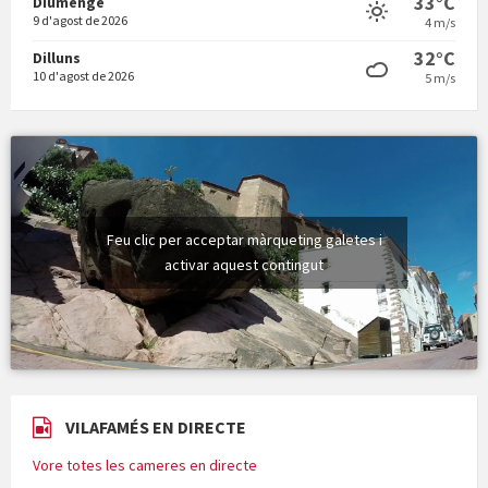
33°C
Diumenge
9 d'agost de 2026
4 m/s
32°C
Dilluns
10 d'agost de 2026
5 m/s
Feu clic per acceptar màrqueting galetes i
activar aquest contingut
VILAFAMÉS EN DIRECTE
Vore totes les cameres en directe