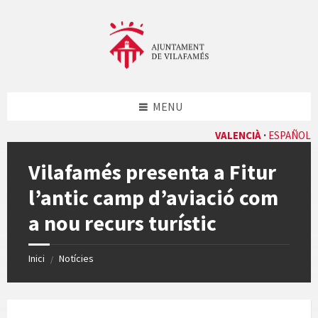
Skip
Skip
Skip
Skip
to
to
to
to
content
left
right
footer
sidebar
sidebar
MENU
VALENCIÀ
ESPAÑOL
Vilafamés presenta a Fitur
l’antic camp d’aviació com
a nou recurs turístic
Inici
Notícies
/