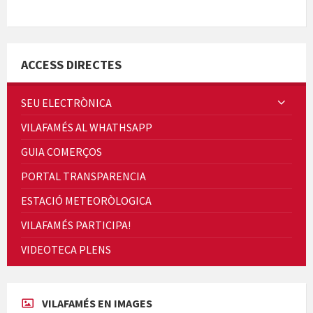
Minicims
ACCESS DIRECTES
SEU ELECTRÒNICA
VILAFAMÉS AL WHATHSAPP
Quintà Culroja
GUIA COMERÇOS
PORTAL TRANSPARENCIA
ESTACIÓ METEORÒLOGICA
VILAFAMÉS PARTICIPA!
Cicle de Cine i Dones rurals
VIDEOTECA PLENS
Concerts al Museu
VILAFAMÉS EN IMAGES