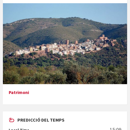
Concerts al Museu
Presentació del llibre &quot;La mare&quot;, d'Emma Zafon
Patrimoni
PREDICCIÓ DEL TEMPS
En Bum
15:09