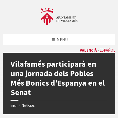
Skip
Skip
Skip
Skip
to
to
to
to
content
left
right
footer
sidebar
sidebar
MENU
VALENCIÀ
ESPAÑOL
Vilafamés participarà en
una jornada dels Pobles
Més Bonics d’Espanya en el
Senat
Inici
Notícies
/