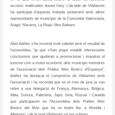
accions realitzades durant l’any. L’alcalde de Vilafamés
ha participat d’aquesta trobada juntament amb altres
representants de municipis de la Comunitat Valenciana,
Aragó, Navarra, La Rioja i Illes Balears.
Abel Ibáñez s’ha mostrat molt satisfet amb el resultat de
l’assemblea, “ja que s’han pogut establir interessants
conclusions que ajudaran a promocionar i impulsar el
turisme com a motor econòmic dels municipis membres
de l’associació dels Pobles Més Bonics d’Espanya”.
Ibáñez ha destacat el compromís de Vilafamés amb
l’associació i ha recordat que en el mes de juny ja van
rebre a una delegació de França, Alemanya, Bèlgica,
Itàlia, Suïssa, Palestina, Japó, Xina, Rússia i Canadà
que participaven en l’Assemblea dels Pobles Més
Bonics del Món que ha va tindre lloc a Morella i
Albarrasí, i de la qual Vilafamés va ser subseu.