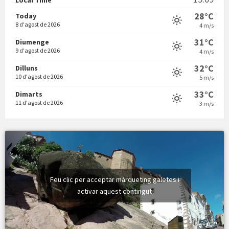
Local Time
28°C
Today
8 d'agost de 2026
4 m/s
31°C
Diumenge
9 d'agost de 2026
4 m/s
Vermuts a la Font. Hit parit
32°C
Dilluns
10 d'agost de 2026
5 m/s
33°C
Dimarts
11 d'agost de 2026
3 m/s
Feu clic per acceptar màrqueting galetes i
activar aquest contingut