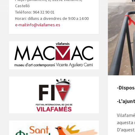
Castelló
Teléfono: 964 32 90 01
Horari: dilluns a divendres de 9:00 a 14:00
e-mail:info@vilafames.es
-Dispos
-L’ajun
Vilafamé
aquesta 
D’aquest