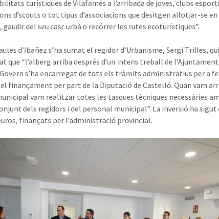
bilitats turístiques de Vilafamés a l’arribada de joves, clubs esport
ons d’scouts o tot tipus d’associacions que desitgen allotjar-se en
 gaudir del seu casc urbà o recórrer les rutes ecoturístiques”.
aules d’Ibañez s’ha sumat el regidor d’Urbanisme, Sergi Trilles, qu
at que “l’alberg arriba després d’un intens treball de l’Ajuntament
 Govern s’ha encarregat de tots els tràmits administratius per a fe
 el finançament per part de la Diputació de Castelló. Quan vam arr
unicipal vam realitzar totes les tasques tècniques necessàries am
onjunt dels regidors i del personal municipal”. La inversió ha sigut
euros, finançats per l’administració provincial.