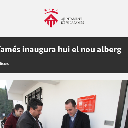
famés inaugura hui el nou alberg
tícies