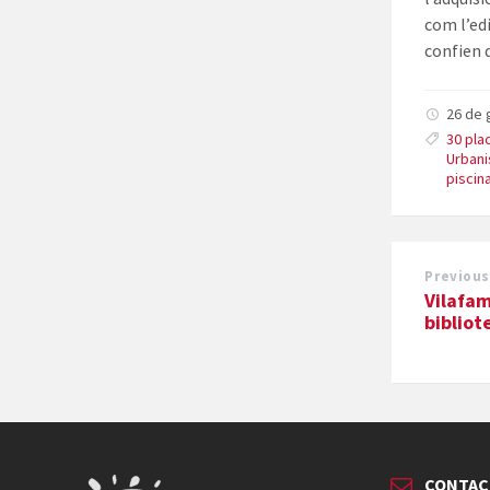
com l’ed
confien q
26 de 
30 pla
Urban
piscin
Previous
Vilafam
bibliot
CONTAC