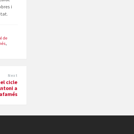
obres i
itat.
al de
amés
,
Next
el cicle
Antoni a
lafamés​