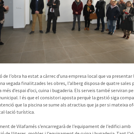
ió de l’obra ha estat a càrrec d’una empresa local que va presentar 
na vegada finalitzades les obres, l’alberg disposa de quatre sales 
 a més d’espai d’oci, cuina i bugaderia. Els serveis també serviran per
municipal. I és que el consistori aposta perquè la gestió siga comp
tenció que la piscina se sume als atractius que ja per si mateixa of
al·lació turística.
ment de Vilafamés s’encarregarà de l’equipament de l’edifici amb
ció de lliteres, mobles i l’equipament de cuina i bugaderia. Tant l’a