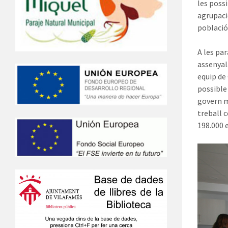
les possi
agrupaci
població,
A les par
assenyal
equip de
possible
govern m
treball c
198.000 