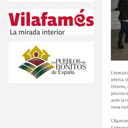
L’execuc
oferta. U
lliteres,
piscina 
amb la in
nova inst
L’Ajunta
l’adquisi