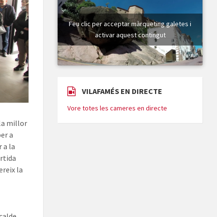
Feu clic per acceptar màrqueting galetes i
activar aquest contingut
VILAFAMÉS EN DIRECTE
Vore totes les cameres en directe
la millor
per a
 a la
artida
ereix la
lcalde