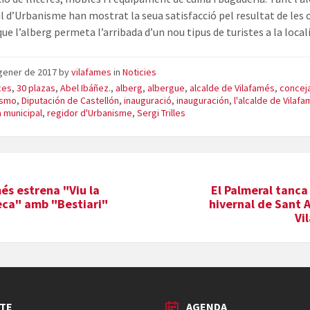
il d’Urbanisme han mostrat la seua satisfacció pel resultat de les 
ue l’alberg permeta l’arribada d’un nou tipus de turistes a la local
gener de 2017
by
vilafames
in
Noticies
ces
,
30 plazas
,
Abel Ibáñez.
,
alberg
,
albergue
,
alcalde de Vilafamés
,
concej
ismo
,
Diputación de Castellón
,
inauguració
,
inauguración
,
l'alcalde de Vilaf
a municipal
,
regidor d'Urbanisme
,
Sergi Trilles
és estrena "Viu la
El Palmeral tanca 
eca" amb "Bestiari"
hivernal de Sant 
Vi
TE
AGENDA