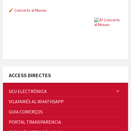
Concerts al Museu
Concerts al Museu
ACCESS DIRECTES
SEU ELECTRÒNICA
VILAFAMÉS AL WHATHSAPP
Presentació del llibre &quot;La mare&quot;, d'Emma Zafon
GUIA COMERÇOS
PORTAL TRANSPARENCIA