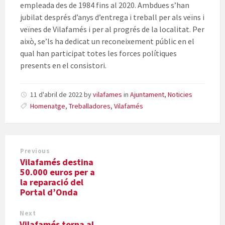
empleada des de 1984 fins al 2020. Ambdues s’han
jubilat després d’anys d’entrega i treball per als veïns i
veïnes de Vilafamés i per al progrés de la localitat. Per
això, se’ls ha dedicat un reconeixement públic en el
qual han participat totes les forces polítiques
presents en el consistori.
11 d'abril de 2022
by
vilafames
in
Ajuntament
,
Noticies
Homenatge
,
Treballadores
,
Vilafamés
Previous
Vilafamés destina
50.000 euros per a
la reparació del
Portal d’Onda
Next
Vilafamés torna al