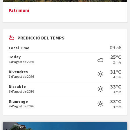
Patrimoni
Vigília pasqual
PREDICCIÓ DEL TEMPS
09:56
Local Time
25°C
Today
6 d'agost de 2026
2 m/s
31°C
Minicims
Divendres
7 d'agost de 2026
4 m/s
33°C
Dissabte
8 d'agost de 2026
3 m/s
33°C
Diumenge
9 d'agost de 2026
4 m/s
Quintà Culroja