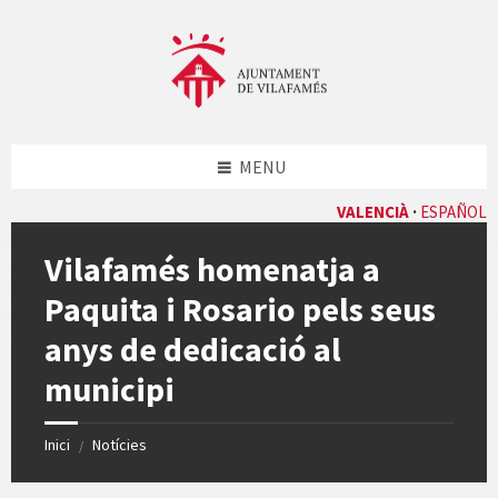
Skip
Skip
Skip
Skip
to
to
to
to
content
left
right
footer
sidebar
sidebar
MENU
VALENCIÀ
ESPAÑOL
Vilafamés homenatja a
Paquita i Rosario pels seus
anys de dedicació al
municipi
Inici
Notícies
/