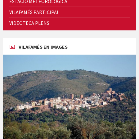
ESTACIÓ METEORÒLOGICA
VILAFAMÉS PARTICIPA!
En Bum
VIDEOTECA PLENS
VILAFAMÉS EN IMAGES
Paella monumental i TARDEO. Amics de la vaca
Diumenge de ressurecció