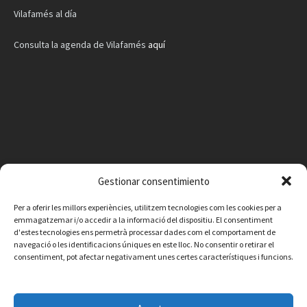
Vilafamés al día
Consulta la agenda de Vilafamés
aquí
Gestionar consentimiento
Per a oferir les millors experiències, utilitzem tecnologies com les cookies per a
emmagatzemar i/o accedir a la informació del dispositiu. El consentiment
d'estes tecnologies ens permetrà processar dades com el comportament de
navegació o les identificacions úniques en este lloc. No consentir o retirar el
consentiment, pot afectar negativament unes certes característiques i funcions.
Facebook
Instagram
X
YouTube
Email