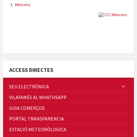
Minicims
Quintà Culroja
ACCESS DIRECTES
SEU ELECTRÒNICA
VILAFAMÉS AL WHATHSAPP
Cicle de Cine i Dones rurals
GUIA COMERÇOS
Concerts al Museu
PORTAL TRANSPARENCIA
ESTACIÓ METEORÒLOGICA