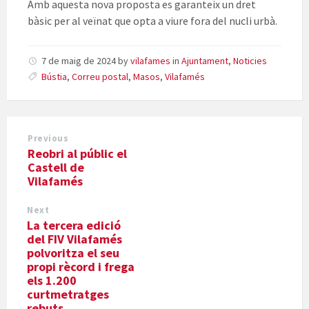
Amb aquesta nova proposta es garanteix un dret
bàsic per al veïnat que opta a viure fora del nucli urbà.
7 de maig de 2024
by
vilafames
in
Ajuntament
,
Noticies
Bústia
,
Correu postal
,
Masos
,
Vilafamés
Previous
Reobri al públic el
Castell de
Vilafamés
Next
La tercera edició
del FIV Vilafamés
polvoritza el seu
propi rècord i frega
els 1.200
curtmetratges
rebuts