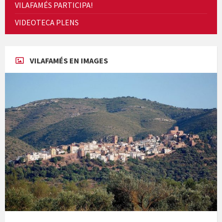
VILAFAMÉS PARTICIPA!
VIDEOTECA PLENS
Concerts al Museu
VILAFAMÉS EN IMAGES
Presentació del llibre &quot;La mare&quot;, d'Emma Zafon
En Bum