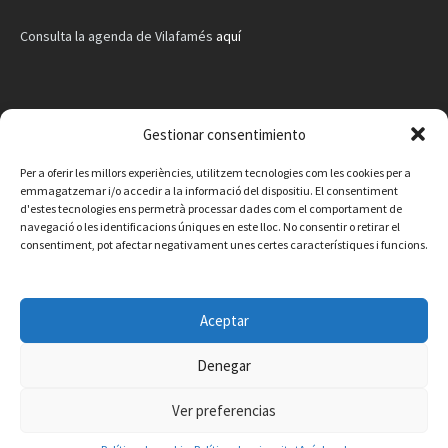
Consulta la agenda de Vilafamés
aquí
Gestionar consentimiento
Per a oferir les millors experiències, utilitzem tecnologies com les cookies per a
emmagatzemar i/o accedir a la informació del dispositiu. El consentiment
d'estes tecnologies ens permetrà processar dades com el comportament de
navegació o les identificacions úniques en este lloc. No consentir o retirar el
consentiment, pot afectar negativament unes certes característiques i funcions.
Aceptar
Denegar
Facebook
Instagram
X
YouTube
Email
Ver preferencias
Contacte
Avís legal
Política de privacitat
Política de cookies