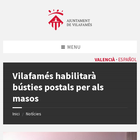
Skip
Skip
Skip
Skip
to
to
to
to
content
left
right
footer
sidebar
sidebar
MENU
VALENCIÀ
ESPAÑOL
Vilafamés habilitarà
bústies postals per als
masos
Inici
Notícies
/