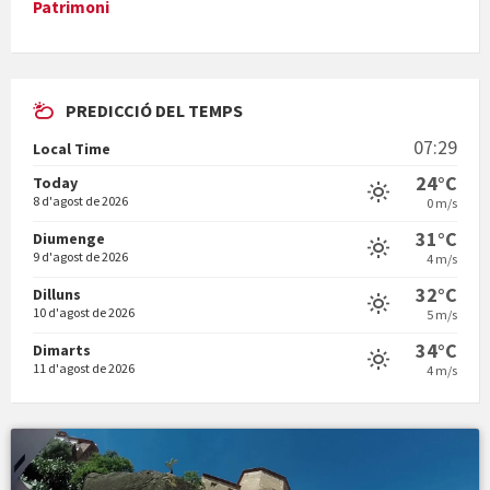
Patrimoni
PREDICCIÓ DEL TEMPS
Vermuts a la Font. Hit parit
07:29
Local Time
Vermuts a la Font. Arre-ak
24°C
Today
8 d'agost de 2026
0 m/s
31°C
Diumenge
9 d'agost de 2026
4 m/s
32°C
Dilluns
10 d'agost de 2026
5 m/s
34°C
Dimarts
11 d'agost de 2026
4 m/s