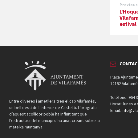
Previous
L'Hoque
Vilafam
estival
CONTAC
Plaça Ajuntame
12192 Vilafamé
Teléfono: 964 3
Entre oliveres i ametllers treu el cap Vilafamés,
Horari: lunes a
un bell destí de l’interior de Castelló. L’orografia
Email:
info@vil
d’aquest acollidor poble ha influït tant que
l’estructura del municipi s’ha anat creant sobre la
mateixa muntanya.