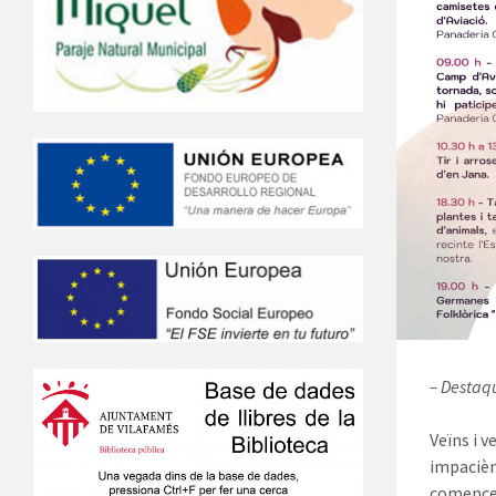
– Destaqu
Veïns i 
impacièn
comencen