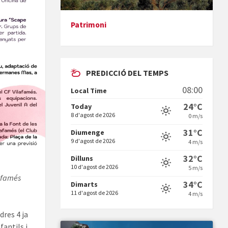
Patrimoni
Presentació del llibre &quot;La
mare&quot;, d'Emma Zafon
PREDICCIÓ DEL TEMPS
08:00
Local Time
24°C
Today
8 d'agost de 2026
0 m/s
En Bum
31°C
Diumenge
9 d'agost de 2026
4 m/s
32°C
Dilluns
10 d'agost de 2026
5 m/s
lafamés
34°C
Dimarts
11 d'agost de 2026
4 m/s
Vermuts a la Font. Hit parit
dres 4 ja
fantils i