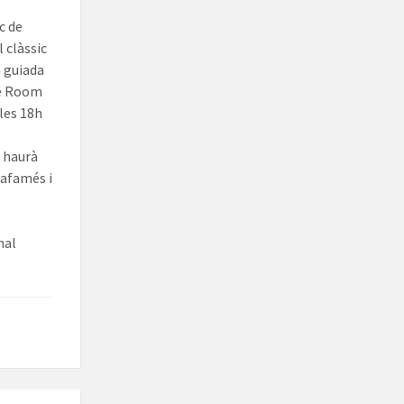
c de
l clàssic
a guiada
pe Room
 les 18h
i haurà
lafamés i
nal