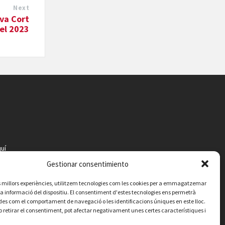
Next
ova Cort
el 2023
uí
Gestionar consentimiento
les millors experiències, utilitzem tecnologies com les cookies per a emmagatzemar
 la informació del dispositiu. El consentiment d'estes tecnologies ens permetrà
es com el comportament de navegació o les identificacions úniques en este lloc.
o retirar el consentiment, pot afectar negativament unes certes característiques i