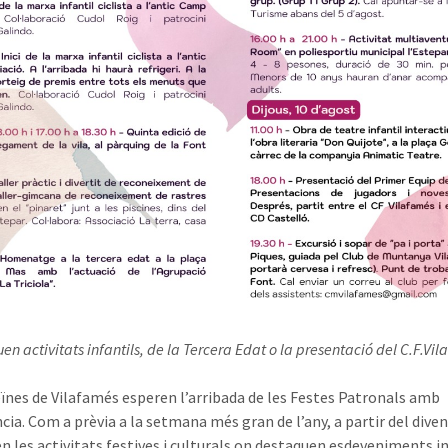
en activitats infantils, de la Tercera Edat o la presentació del C.F.Vi
veïnes de Vilafamés esperen l’arribada de les Festes Patronals amb
cia. Com a prèvia a la setmana més gran de l’any, a partir del diven
 les activitats festives i culturals on destaquen esdeveniments in