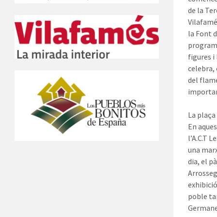
de la Te
Vilafamés
la Font d
programa
figures i
celebra,
del flame
importan
La plaça
En aques
l’A.C.T L
una marxa
dia, el p
Arrossega
exhibici
poble ta
Germane