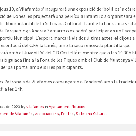
ijous 10, a Vilafamés s’inaugurarà una exposició de ‘bolillos’ a càrre
ció de Dones, es projectarà una pel·lícula infantil o s’organitzarà e
de dibuix infantil de la Setmana Cultural. També hi haurà una visit
 de l’arqueòloga Andrea Zamarro o es podrà participar en un Esca
portiu Municipal. L’esport marcarà els dos últims actes: el dijous a
presentació del C.F.Vilafamés, amb la seua renovada plantilla que
tarà amb el Juvenil ‘A’ del C.D.Castellón; mentre que a les 19.30h h
rsió guiada fins a la Font de les Piques amb el Club de Muntanya Vi
de ‘pa i porta’ amb els i les participants.
es Patronals de Vilafamés començaran a l’endemà amb la tradicio
’ a les 14h.
ost de 2023
by
vilafames
in
Ajuntament
,
Noticies
ment de Vilafamés
,
Associacions
,
Festes
,
Setmana Cultural