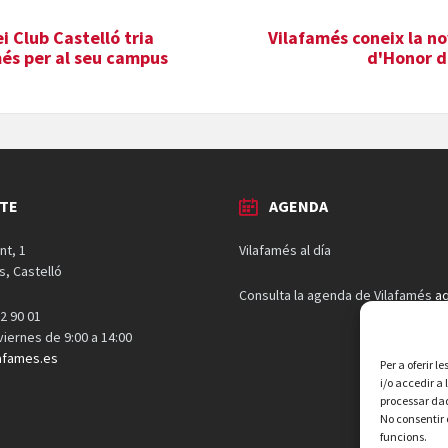
i Club Castelló tria
Vilafamés coneix la n
és per al seu campus
d'Honor d
TE
AGENDA
nt, 1
Vilafamés al día
s, Castelló
Consulta la agenda de Vilafamés
aq
2 90 01
 viernes de 9:00 a 14:00
afames.es
Per a oferir 
i/o accedir a
processar dad
No consentir 
funcions.