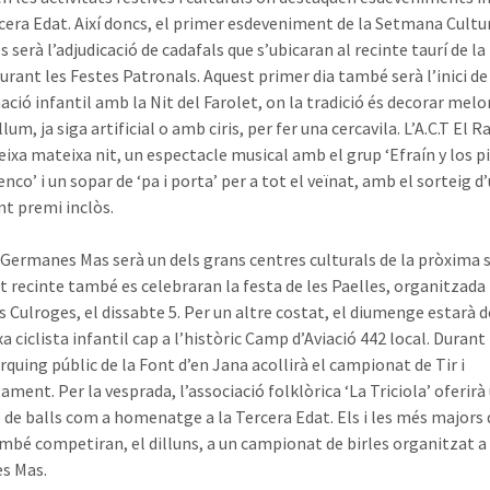
rcera Edat. Així doncs, el primer esdeveniment de la Setmana Cultu
 serà l’adjudicació de cadafals que s’ubicaran al recinte taurí de la
urant les Festes Patronals. Aquest primer dia també serà l’inici de
ció infantil amb la Nit del Farolet, on la tradició és decorar mel
 llum, ja siga artificial o amb ciris, per fer una cercavila. L’A.C.T El 
 eixa mateixa nit, un espectacle musical amb el grup ‘Efraín y los p
nco’ i un sopar de ‘pa i porta’ per a tot el veïnat, amb el sorteig d
t premi inclòs.
 Germanes Mas serà un dels grans centres culturals de la pròxima
t recinte també es celebraran la festa de les Paelles, organitzada
es Culroges, el dissabte 5. Per un altre costat, el diumenge estarà d
 ciclista infantil cap a l’històric Camp d’Aviació 442 local. Durant 
àrquing públic de la Font d’en Jana acollirà el campionat de Tir i
ment. Per la vesprada, l’associació folklòrica ‘La Triciola’ oferirà
ó de balls com a homenatge a la Tercera Edat. Els i les més majors 
mbé competiran, el dilluns, a un campionat de birles organitzat a 
s Mas.