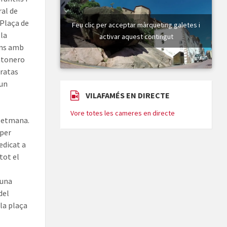
ral de
 Plaça de
Feu clic per acceptar màrqueting galetes i
 la
activar aquest contingut
ons amb
Ratonero
iratas
’un
VILAFAMÉS EN DIRECTE
Vore totes les cameres en directe
 setmana.
 per
edicat a
tot el
 una
del
la plaça