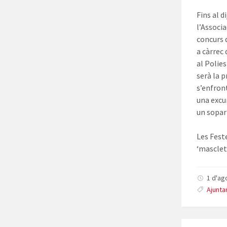
Fins al d
l’Associa
concurs 
a càrrec
al Polies
serà la 
s’enfron
una excu
un sopar 
Les Fest
‘mascletà
1 d'ag
Ajunta