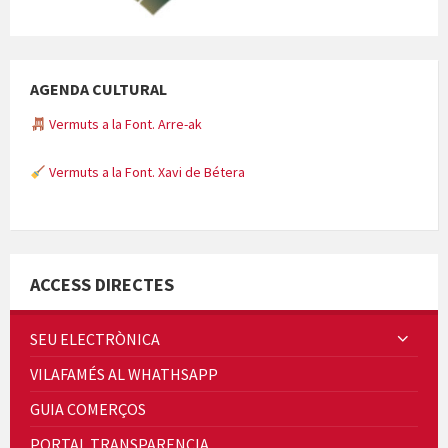
AGENDA CULTURAL
Vermuts a la Font. Arre-ak
Vermuts a la Font. Xavi de Bétera
Minicims
ACCESS DIRECTES
SEU ELECTRÒNICA
VILAFAMÉS AL WHATHSAPP
Quintà Culroja
GUIA COMERÇOS
PORTAL TRANSPARENCIA