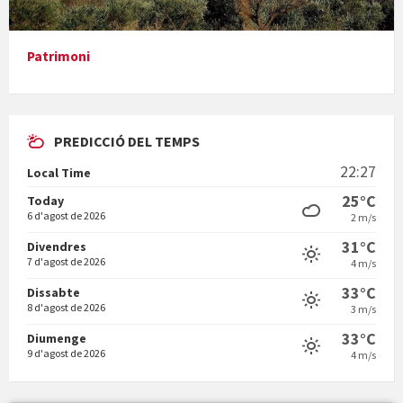
Presentació del llibre &quot;La mare&quot;, d'Emma Zafon
Patrimoni
PREDICCIÓ DEL TEMPS
En Bum
22:27
Local Time
25°C
Today
6 d'agost de 2026
2 m/s
31°C
Divendres
7 d'agost de 2026
4 m/s
Vermuts a la Font. Hit parit
33°C
Dissabte
8 d'agost de 2026
3 m/s
33°C
Diumenge
9 d'agost de 2026
4 m/s