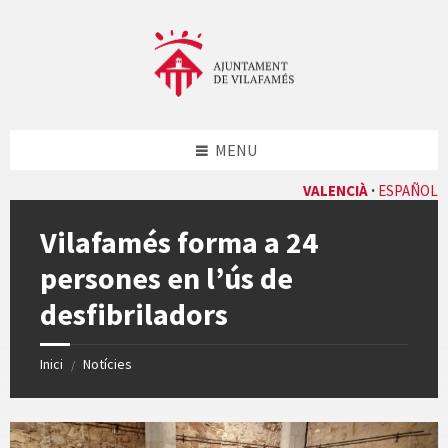
Skip
Skip
Skip
Skip
to
to
to
to
content
left
right
footer
sidebar
sidebar
MENU
VALENCIÀ
ESPAÑOL
Vilafamés forma a 24
persones en l’ús de
desfibriladors
Inici
Notícies
/