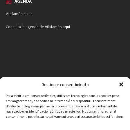
AGENDA
Vilafamés al día
Consulta la agenda de Vilafamés
aquí
Gestionar consentimiento
Per a oferir les millors experiències, utilitzem tecnologies com les cookies per a
emmagatzemar i/o accedir a la informació del dispositiu. El consentiment
d'estes tecnologies ens permetrà processar dades com el comportament de
navegació o les identificacions úniques en este lloc. No consentir o retirar el
consentiment, pot afectar negativament unes certes característiques i funcions.
Facebook
Instagram
X
YouTube
Email