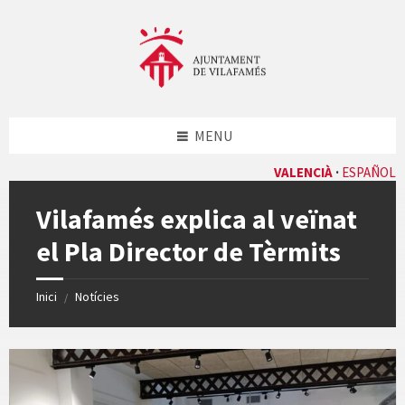
Skip
Skip
Skip
Skip
to
to
to
to
content
left
right
footer
sidebar
sidebar
MENU
VALENCIÀ
ESPAÑOL
Vilafamés explica al veïnat
el Pla Director de Tèrmits
Inici
Notícies
/