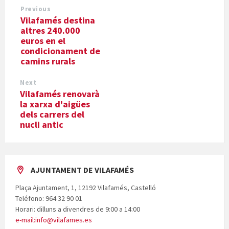
Previous
Vilafamés destina
altres 240.000
euros en el
condicionament de
camins rurals
Next
Vilafamés renovarà
la xarxa d'aigües
dels carrers del
nucli antic
AJUNTAMENT DE VILAFAMÉS
Plaça Ajuntament, 1, 12192 Vilafamés, Castelló
Teléfono: 964 32 90 01
Horari: dilluns a divendres de 9:00 a 14:00
e-mail:info@vilafames.es