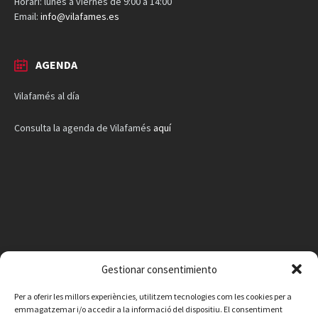
Horari: lunes a viernes de 9:00 a 14:00
Email:
info@vilafames.es
AGENDA
Vilafamés al día
Consulta la agenda de Vilafamés
aquí
Gestionar consentimiento
Per a oferir les millors experiències, utilitzem tecnologies com les cookies per a
emmagatzemar i/o accedir a la informació del dispositiu. El consentiment