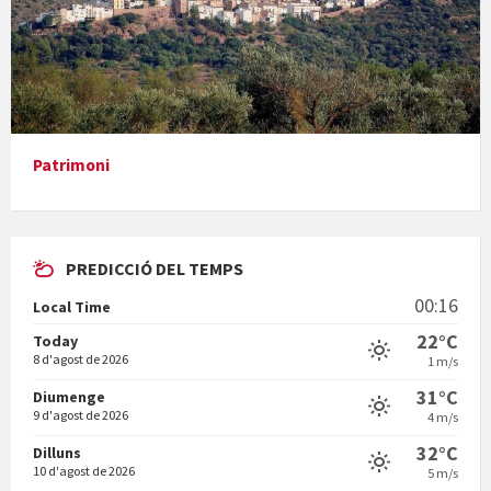
Presentació del llibre &quot;La mare&quot;, d'Emma Zafon
Patrimoni
PREDICCIÓ DEL TEMPS
En Bum
00:16
Local Time
22°C
Today
8 d'agost de 2026
1 m/s
31°C
Diumenge
9 d'agost de 2026
4 m/s
Vermuts a la Font. Hit parit
32°C
Dilluns
10 d'agost de 2026
5 m/s