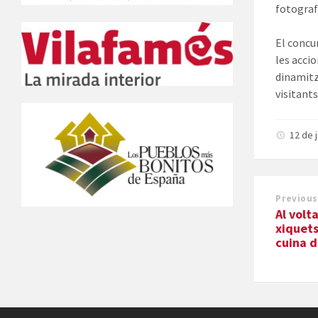
fotografi
El concur
les acci
dinamitza
visitants
12 de 
Previous
Al volt
xiquets
cuina d