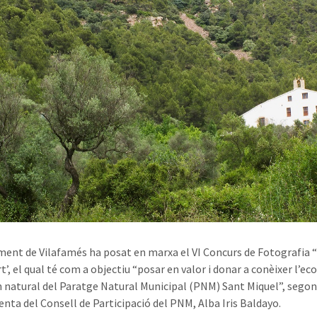
ment de Vilafamés ha posat en marxa el VI Concurs de Fotografia 
t’, el qual té com a objectiu “posar en valor i donar a conèixer l’e
rn natural del Paratge Natural Municipal (PNM) Sant Miquel”, segon
denta del Consell de Participació del PNM, Alba Iris Baldayo.