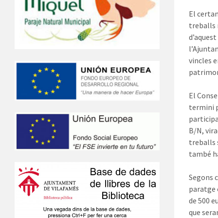
El certa
treballs 
d’aquest
l’Ajunta
vincles e
patrimon
El Conse
termini p
particip
B/N, vira
treballs
també ha
Segons c
paratge e
de 500 e
que seran