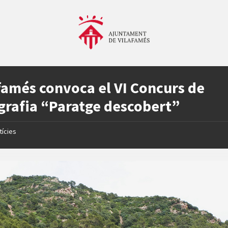
famés convoca el VI Concurs de
grafia “Paratge descobert”
tícies