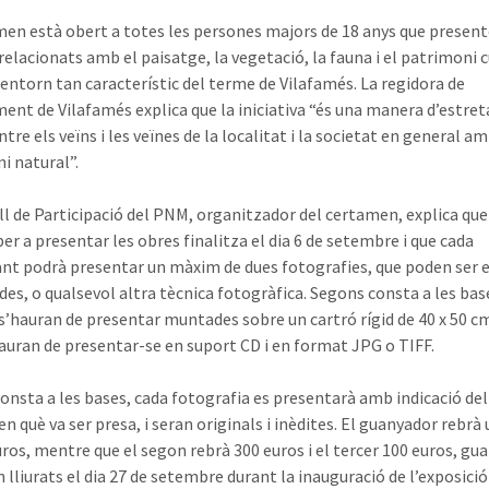
men està obert a totes les persones majors de 18 anys que presen
relacionats amb el paisatge, la vegetació, la fauna i el patrimoni 
 entorn tan característic del terme de Vilafamés. La regidora de
ment de Vilafamés explica que la iniciativa “és una manera d’estret
ntre els veïns i les veïnes de la localitat i la societat en general a
i natural”.
ll de Participació del PNM, organitzador del certamen, explica que
er a presentar les obres finalitza el dia 6 de setembre i que cada
ant podrà presentar un màxim de dues fotografies, que poden ser e
des, o qualsevol altra tècnica fotogràfica. Segons consta a les base
 s’hauran de presentar muntades sobre un cartró rígid de 40 x 50 cm
uran de presentar-se en suport CD i en format JPG o TIFF.
onsta a les bases, cada fotografia es presentarà amb indicació del 
n què va ser presa, i seran originals i inèdites. El guanyador rebrà
uros, mentre que el segon rebrà 300 euros i el tercer 100 euros, gu
 lliurats el dia 27 de setembre durant la inauguració de l’exposició