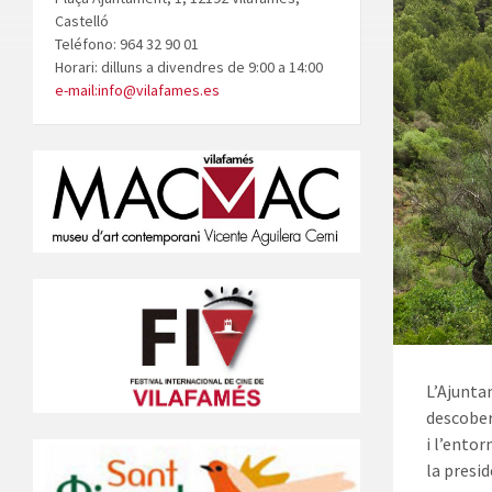
Castelló
Teléfono: 964 32 90 01
Horari: dilluns a divendres de 9:00 a 14:00
e-mail:info@vilafames.es
L’Ajunta
descober
i l’ento
la presi