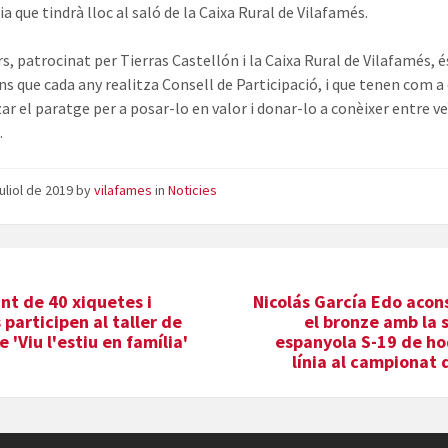
a que tindrà lloc al saló de la Caixa Rural de Vilafamés.
s, patrocinat per Tierras Castellón i la Caixa Rural de Vilafamés, é
ons que cada any realitza Consell de Participació, i que tenen com a
r el paratge per a posar-lo en valor i donar-lo a conèixer entre ve
.
juliol de 2019
by
vilafames
in
Noticies
ant de 40 xiquetes i
Nicolás García Edo acon
 participen al taller de
el bronze amb la 
e 'Viu l'estiu en família'
espanyola S-19 de ho
línia al campionat