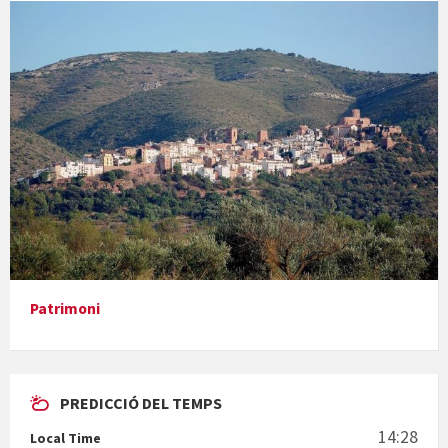
En Bum
Paella monumental i TARDEO. Amics de la vaca
Patrimoni
Diumenge de ressurecció
PREDICCIÓ DEL TEMPS
14:28
Local Time