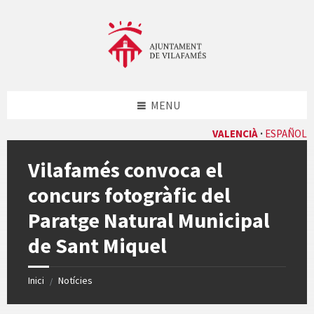
Skip
Skip
Skip
Skip
to
to
to
to
content
left
right
footer
sidebar
sidebar
MENU
VALENCIÀ
ESPAÑOL
Vilafamés convoca el
concurs fotogràfic del
Paratge Natural Municipal
de Sant Miquel
Inici
Notícies
/