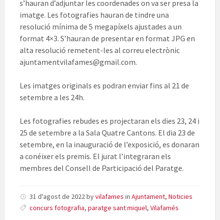
s’hauran d’adjuntar les coordenades on va ser presa la
imatge. Les fotografies hauran de tindre una
resolució mínima de 5 megapíxels ajustades a un
format 4×3. S’hauran de presentar en format JPG en
alta resolució remetent-les al correu electrònic
ajuntamentvilafames@gmail.com.
Les imatges originals es podran enviar fins al 21 de
setembre a les 24h.
Les fotografies rebudes es projectaran els dies 23, 24 i
25 de setembre a la Sala Quatre Cantons. El dia 23 de
setembre, en la inauguració de l’exposició, es donaran
a conéixer els premis. El jurat l’integraran els
membres del Consell de Participació del Paratge.
31 d'agost de 2022
by
vilafames
in
Ajuntament
,
Noticies
concurs fotografia
,
paratge sant miquel
,
Vilafamés