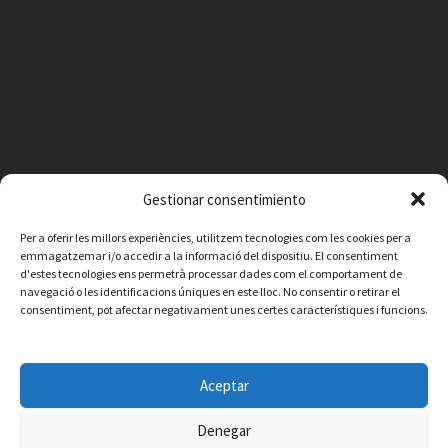
Gestionar consentimiento
Facebook
Instagram
X
YouTube
Email
Per a oferir les millors experiències, utilitzem tecnologies com les cookies per a
emmagatzemar i/o accedir a la informació del dispositiu. El consentiment
d'estes tecnologies ens permetrà processar dades com el comportament de
Contacte
Avís legal
Política de privacitat
Política de cookies
navegació o les identificacions úniques en este lloc. No consentir o retirar el
consentiment, pot afectar negativament unes certes característiques i funcions.
© 2026 Ajuntament de Vilafamés - Desarrollada por
CorvanIT
Aceptar
Denegar