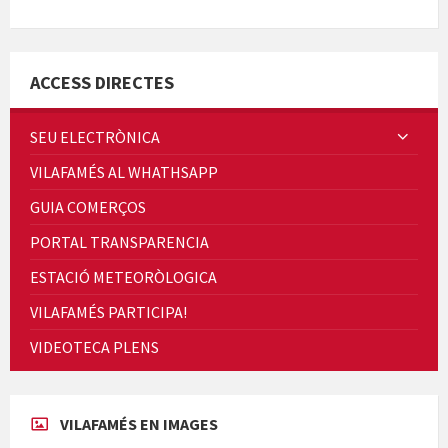
Concerts al Museu
ACCESS DIRECTES
SEU ELECTRÒNICA
VILAFAMÉS AL WHATHSAPP
Concerts al Museu
GUIA COMERÇOS
PORTAL TRANSPARENCIA
ESTACIÓ METEORÒLOGICA
VILAFAMÉS PARTICIPA!
Presentació del llibre &quot;La mare&quot;, d'Emma Zafon
VIDEOTECA PLENS
VILAFAMÉS EN IMAGES