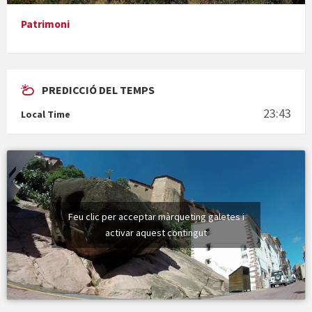
Patrimoni
PREDICCIÓ DEL TEMPS
En Bum
23:43
Local Time
Vermuts a la Font. Hit parit
Feu clic per acceptar màrqueting galetes i
activar aquest contingut