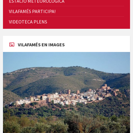
ESTACIÓ METEORÒLOGICA
VILAFAMÉS PARTICIPA!
Cicle de Cine i Dones rurals
VIDEOTECA PLENS
Concerts al Museu
VILAFAMÉS EN IMAGES
Concerts al Museu
Presentació del llibre &quot;La mare&quot;, d'Emma Zafon