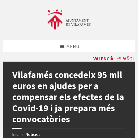
Skip
Skip
Skip
Skip
to
to
to
to
content
left
right
footer
sidebar
sidebar
MENU
VALENCIÀ
ESPAÑOL
Vilafamés concedeix 95 mil
euros en ajudes per a
compensar els efectes de la
Covid-19 i ja prepara més
convocatòries
Inici
Notícies
/