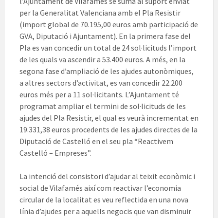
l’Ajuntament de Vilafamés se suma al suport enviat
per la Generalitat Valenciana amb el Pla Resistir
(import global de 70.195,00 euros amb participació de
GVA, Diputació i Ajuntament). En la primera fase del
Pla es van concedir un total de 24 sol·licituds l’import
de les quals va ascendir a 53.400 euros. A més, en la
segona fase d’ampliació de les ajudes autonòmiques,
a altres sectors d’activitat, es van concedir 22.200
euros més per a 11 sol·licitants. L’Ajuntament té
programat ampliar el termini de sol·licituds de les
ajudes del Pla Resistir, el qual es veurà incrementat en
19.331,38 euros procedents de les ajudes directes de la
Diputació de Castelló en el seu pla “Reactivem
Castelló – Empreses”.
La intenció del consistori d’ajudar al teixit econòmic i
social de Vilafamés així com reactivar l’economia
circular de la localitat es veu reflectida en una nova
línia d’ajudes per a aquells negocis que van disminuir