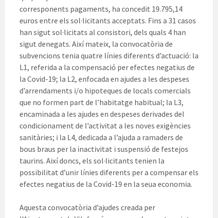
corresponents pagaments, ha concedit 19.795,14
euros entre els sol·licitants acceptats. Fins a 31 casos
han sigut sol·licitats al consistori, dels quals 4 han
sigut denegats. Així mateix, la convocatòria de
subvencions tenia quatre línies diferents d’actuació: la
L1, referida a la compensació per efectes negatius de
la Covid-19; la L2, enfocada en ajudes a les despeses
d’arrendaments i/o hipoteques de locals comercials
que no formen part de l’habitatge habitual; la L3,
encaminada a les ajudes en despeses derivades del
condicionament de l’activitat a les noves exigències
sanitàries; i la L4, dedicada a l’ajuda a ramaders de
bous braus per la inactivitat i suspensió de festejos
taurins. Així doncs, els sol·licitants tenien la
possibilitat d’unir línies diferents per a compensar els
efectes negatius de la Covid-19 en la seua economia.
Aquesta convocatòria d’ajudes creada per