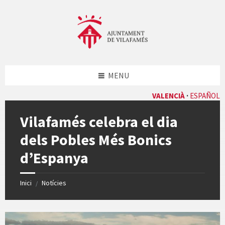
Skip
Skip
Skip
Skip
to
to
to
to
content
left
right
footer
sidebar
sidebar
MENU
VALENCIÀ
ESPAÑOL
Vilafamés celebra el dia
dels Pobles Més Bonics
d’Espanya
Inici
Notícies
/