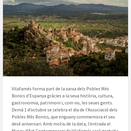
Vilafamés forma part de la xarxa dels Pobles Més
Bonics d’Espanya gràcies a la seua història, cultura,
gastronomia, patrimoni i, com no, les seues gents.
Demà 1 d’octubre se celebra el dia de l’Associació dels
Pobles Més Bonics, que enguany commemora el seu
desé aniversari. Amb motiu de la data, l’entrada al
Museu d’Art Contemporani de Vilafamés serà gratuïta