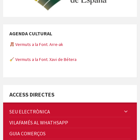
AGENDA CULTURAL
Vermuts a la Font. Arre-ak
Vermuts a la Font. Xavi de Bétera
Minicims
ACCESS DIRECTES
SEU ELECTRÒNICA
VILAFAMÉS AL WHATHSAPP
Quintà Culroja
GUIA COMERÇOS