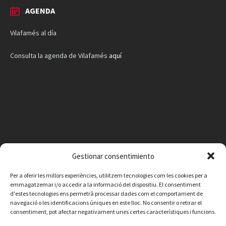
AGENDA
Vilafamés al día
Consulta la agenda de Vilafamés
aquí
Gestionar consentimiento
Per a oferir les millors experiències, utilitzem tecnologies com les cookies per a
emmagatzemar i/o accedir a la informació del dispositiu. El consentiment
d'estes tecnologies ens permetrà processar dades com el comportament de
navegació o les identificacions úniques en este lloc. No consentir o retirar el
consentiment, pot afectar negativament unes certes característiques i funcions.