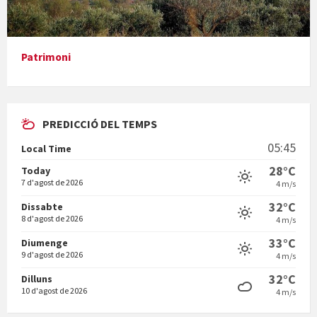
Presentació del llibre &quot;La mare&quot;, d'Emma Zafon
Patrimoni
PREDICCIÓ DEL TEMPS
En Bum
05:45
Local Time
28°C
Today
7 d'agost de 2026
4 m/s
32°C
Dissabte
8 d'agost de 2026
4 m/s
Vermuts a la Font. Hit parit
33°C
Diumenge
9 d'agost de 2026
4 m/s
32°C
Dilluns
10 d'agost de 2026
4 m/s