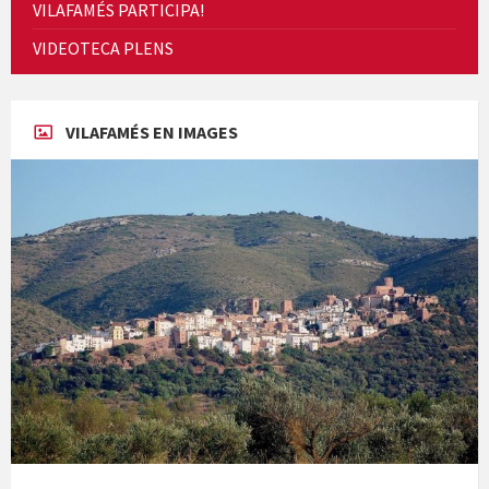
VILAFAMÉS PARTICIPA!
Cicle de Cine i Dones rurals
VIDEOTECA PLENS
Concerts al Museu
VILAFAMÉS EN IMAGES
Concerts al Museu
Presentació del llibre &quot;La mare&quot;, d'Emma Zafon