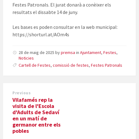
Festes Patronals. El jurat donarà a conèixer els
resultats el dissabte 14 de juny.
Les bases es poden consultar en la web municipal:
https://shorturl.at/AOm4s
28 de maig de 2025
by
premsa
in
Ajuntament
,
Festes
,
Noticies
Cartell de Festes
,
comissió de festes
,
Festes Patronals
Previous
Vilafamés rep la
visita de l'Escola
d'Adults de Sedaví
en un matí de
germanor entre els
pobles