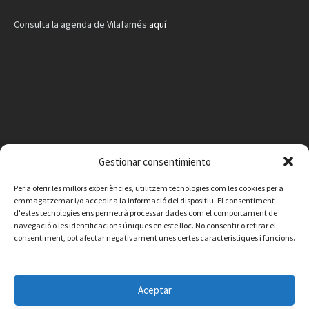
Consulta la agenda de Vilafamés
aquí
Gestionar consentimiento
Per a oferir les millors experiències, utilitzem tecnologies com les cookies per a
emmagatzemar i/o accedir a la informació del dispositiu. El consentiment
d'estes tecnologies ens permetrà processar dades com el comportament de
navegació o les identificacions úniques en este lloc. No consentir o retirar el
consentiment, pot afectar negativament unes certes característiques i funcions.
Facebook
Instagram
X
YouTube
Email
Aceptar
Contacte
Avís legal
Política de privacitat
Política de cookies