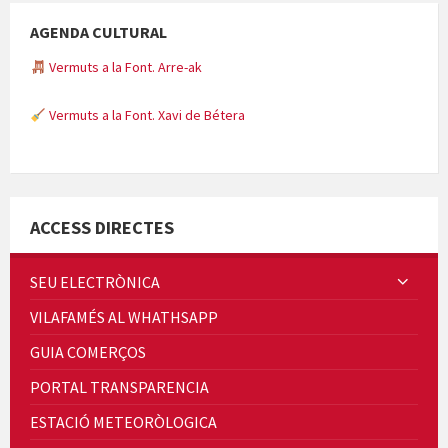
AGENDA CULTURAL
Vermuts a la Font. Arre-ak
Vermuts a la Font. Xavi de Bétera
Minicims
ACCESS DIRECTES
SEU ELECTRÒNICA
VILAFAMÉS AL WHATHSAPP
Quintà Culroja
GUIA COMERÇOS
PORTAL TRANSPARENCIA
ESTACIÓ METEORÒLOGICA