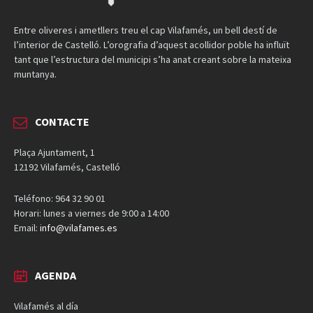
Entre oliveres i ametllers treu el cap Vilafamés, un bell destí de
l’interior de Castelló. L’orografia d’aquest acollidor poble ha influït
tant que l’estructura del municipi s’ha anat creant sobre la mateixa
muntanya.
CONTACTE
Plaça Ajuntament, 1
12192 Vilafamés, Castelló
Teléfono: 964 32 90 01
Horari: lunes a viernes de 9:00 a 14:00
Email:
info@vilafames.es
AGENDA
Vilafamés al día