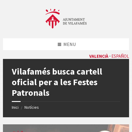
Skip
Skip
Skip
Skip
to
to
to
to
content
left
right
footer
sidebar
sidebar
MENU
VALENCIÀ
ESPAÑOL
Vilafamés busca cartell
oficial per a les Festes
Patronals
Inici
Notícies
/