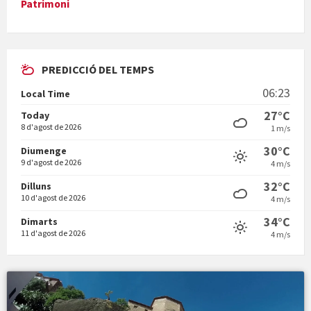
Patrimoni
PREDICCIÓ DEL TEMPS
En Bum
06:23
Local Time
27°C
Today
8 d'agost de 2026
1 m/s
30°C
Diumenge
9 d'agost de 2026
4 m/s
Vermuts a la Font. Hit parit
32°C
Dilluns
10 d'agost de 2026
4 m/s
34°C
Dimarts
11 d'agost de 2026
4 m/s