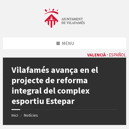
Skip
Skip
Skip
Skip
to
to
to
to
content
left
right
footer
sidebar
sidebar
MENU
VALENCIÀ
ESPAÑOL
Vilafamés avança en el
projecte de reforma
integral del complex
esportiu Estepar
Inici
Notícies
/