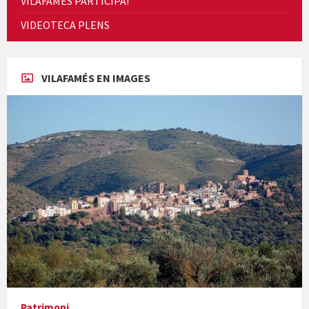
VILAFAMÉS PARTICIPA!
Cicle de Cine i Dones rurals
VIDEOTECA PLENS
Concerts al Museu
VILAFAMÉS EN IMAGES
Concerts al Museu
Presentació del llibre &quot;La mare&quot;, d'Emma Zafon
Patrimoni