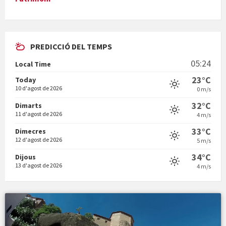
PREDICCIÓ DEL TEMPS
En Bum
05:24
Local Time
23°C
Today
10 d'agost de 2026
0 m/s
32°C
Dimarts
11 d'agost de 2026
4 m/s
Vermuts a la Font. Hit parit
33°C
Dimecres
12 d'agost de 2026
5 m/s
34°C
Dijous
13 d'agost de 2026
4 m/s