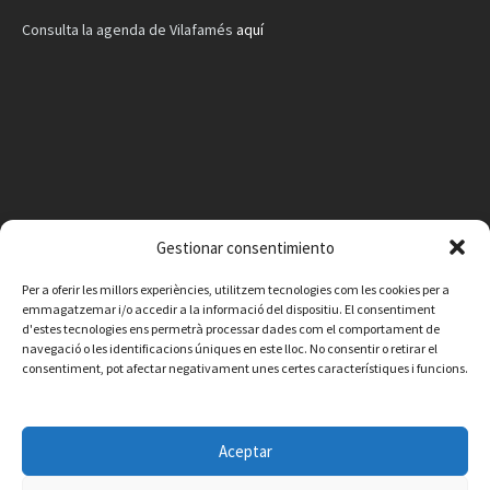
Consulta la agenda de Vilafamés
aquí
Gestionar consentimiento
Per a oferir les millors experiències, utilitzem tecnologies com les cookies per a
emmagatzemar i/o accedir a la informació del dispositiu. El consentiment
d'estes tecnologies ens permetrà processar dades com el comportament de
navegació o les identificacions úniques en este lloc. No consentir o retirar el
consentiment, pot afectar negativament unes certes característiques i funcions.
Facebook
Instagram
X
YouTube
Email
Aceptar
Contacte
Avís legal
Política de privacitat
Política de cookies