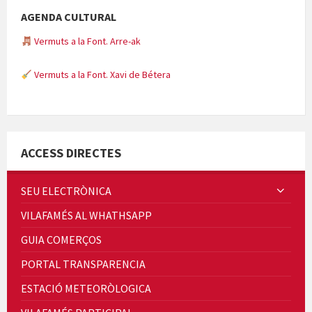
AGENDA CULTURAL
Vermuts a la Font. Arre-ak
Vermuts a la Font. Xavi de Bétera
Minicims
ACCESS DIRECTES
SEU ELECTRÒNICA
VILAFAMÉS AL WHATHSAPP
Quintà Culroja
GUIA COMERÇOS
PORTAL TRANSPARENCIA
ESTACIÓ METEORÒLOGICA