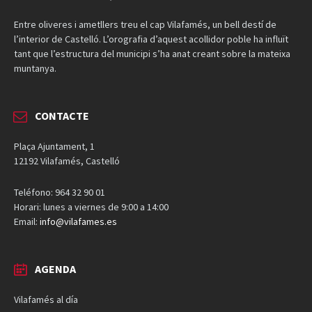
Entre oliveres i ametllers treu el cap Vilafamés, un bell destí de
l’interior de Castelló. L’orografia d’aquest acollidor poble ha influït
tant que l’estructura del municipi s’ha anat creant sobre la mateixa
muntanya.
CONTACTE
Plaça Ajuntament, 1
12192 Vilafamés, Castelló
Teléfono: 964 32 90 01
Horari: lunes a viernes de 9:00 a 14:00
Email:
info@vilafames.es
AGENDA
Vilafamés al día