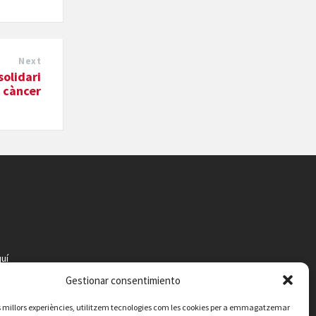
Next
solidari
l càncer
uí
Gestionar consentimiento
les millors experiències, utilitzem tecnologies com les cookies per a emmagatzemar