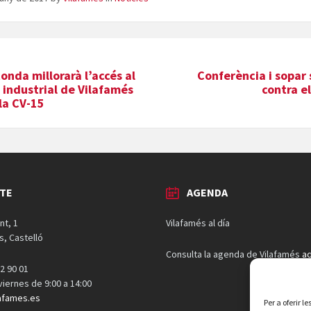
onda millorarà l’accés al
Conferència i sopar 
 industrial de Vilafamés
contra e
la CV-15
TE
AGENDA
nt, 1
Vilafamés al día
s, Castelló
Consulta la agenda de Vilafamés
aq
2 90 01
 viernes de 9:00 a 14:00
afames.es
Per a oferir 