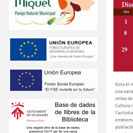
Sota el 
una vari
relleu de
Cultura 
l’activit
emblemàt
població