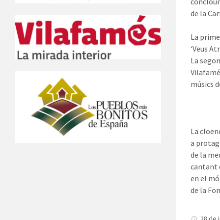
conclour
de la Ca
La primer
‘Veus Atr
La segon
Vilafamé
músics de
La cloen
a protag
de la me
cantant 
en el món
de la Fo
28 de 