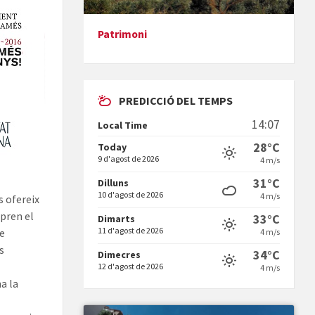
Patrimoni
Presentació del llibre &quot;La
mare&quot;, d'Emma Zafon
PREDICCIÓ DEL TEMPS
14:07
Local Time
28°C
Today
9 d'agost de 2026
4 m/s
En Bum
31°C
Dilluns
10 d'agost de 2026
4 m/s
 ofereix
 pren el
33°C
Dimarts
11 d'agost de 2026
de
4 m/s
s
34°C
Dimecres
12 d'agost de 2026
4 m/s
a la
Vermuts a la Font. Hit parit