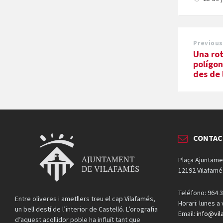
Previous
Una rot
polígon
des de 
CONTAC
Plaça Ajuntame
12192 Vilafamé
Teléfono: 964 3
Entre oliveres i ametllers treu el cap Vilafamés,
Horari: lunes a
un bell destí de l’interior de Castelló. L’orografia
Email:
info@vil
d’aquest acollidor poble ha influït tant que