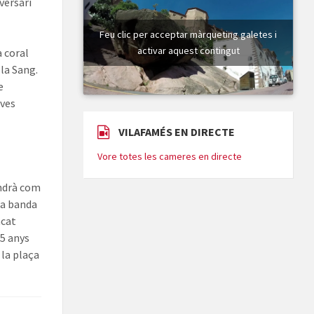
versari
Feu clic per acceptar màrqueting galetes i
activar aquest contingut
a coral
 la Sang.
e
oves
VILAFAMÉS EN DIRECTE
Vore totes les cameres en directe
indrà com
 a banda
acat
35 anys
 la plaça