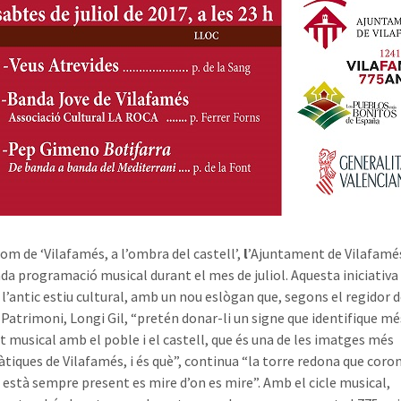
nom de ‘Vilafamés, a l’ombra del castell’,
l
’Ajuntament de Vilafamés
ada programació musical durant el mes de juliol. Aquesta iniciativa
 l’antic estiu cultural, amb un nou eslògan que, segons el regidor 
i Patrimoni, Longi Gil, “pretén donar-li un signe que identifique mé
at musical amb el poble i el castell, que és una de les imatges més
iques de Vilafamés, i és què”, continua “la torre redona que coron
 està sempre present es mire d’on es mire”. Amb el cicle musical,