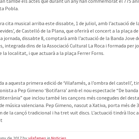
an també els actes que durant un any han commemorat el 775 ani
rta Pobla.
a cita musical arriba este dissabte, 1 de juliol, amb l’actuació de l
evides’, de Castelló de la Plana, que oferirà el concert a la plaça de
a jornada, dissabte 8, comptarà amb l’actuació de la Banda Jove d
s, integrada dins de la Associació Cultural La Roca i formada per j
 la localitat, i que actuarà a la plaça Ferrer Forns.
da a aquesta primera edició de ‘Vilafamés, a l’ombra del castell’, t
onista a Pep Gimeno ‘Botifarra’ amb el nou espectacle “De banda
diterrània” que inclou també les cançons més conegudes del dest
de música valenciana. Pep Gimeno, nascut a Xativa, porta més de 
 de la cançó tradicional i ha tret vuit discs. L’actuació tindrà lloc a
nt
juny de 2017
by
vilafames
in
Noticies