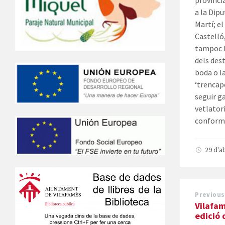
provincia
a la Dipu
Martí; el
Castelló,
tampoc h
dels des
boda o l
‘trencap
seguir g
vetlatori
conforme
29 d'a
Previous
Vilafa
edició 