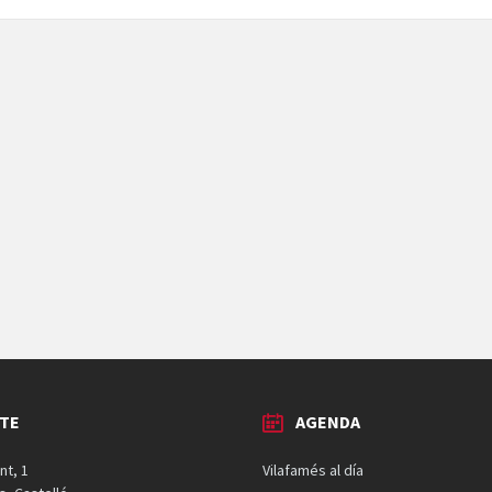
TE
AGENDA
nt, 1
Vilafamés al día