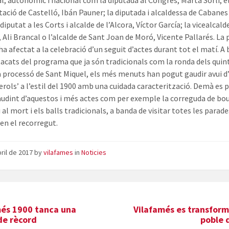
l, aut
onòmic i nacional com la diputada al Congrés, Marta Sorlí; e
tació de Castelló, Ibán Pauner; la diputada i alcaldessa de Cabanes
 diputat a les Corts i alcalde de l’Alcora, Víctor García; la vicealcal
 Ali Brancal o l’alcalde de Sant Joan de Moró, Vicente Pallarés. La 
a afectat a la celebració d’un seguit d’actes durant tot el matí. A
tacats del programa que ja són tradicionals com la ronda dels quint
a processó de Sant Miquel, els més menuts han pogut gaudir avui d
erols’ a l’estil del 1900 amb una cuidada caracterització. Demà es 
audint d’aquestos i més actes com per exemple la correguda de bou
 al mort i els balls tradicionals, a banda de visitar totes les parad
n el recorregut.
bril de 2017
by
vilafames
in
Noticies
més 1900 tanca una
Vilafamés es transform
de rècord
poble 