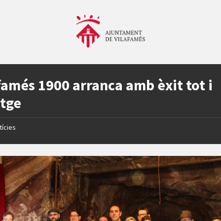
famés 1900 arranca amb èxit tot i
atge
tícies