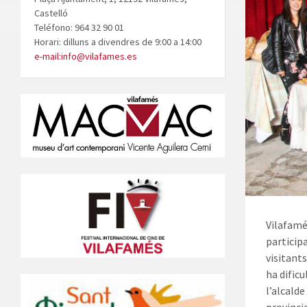
Castelló
Teléfono: 964 32 90 01
Horari: dilluns a divendres de 9:00 a 14:00
e-mail:info@vilafames.es
Vilafamé
participa
visitant
ha dific
l’alcalde