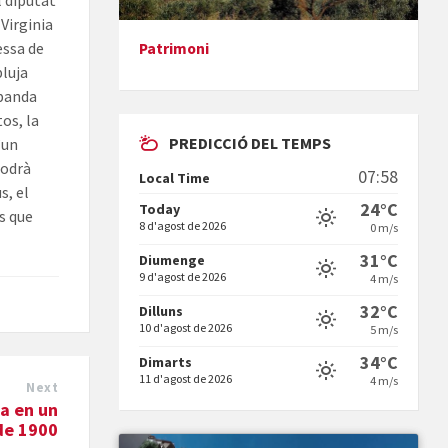
l diputat
 Virginia
dessa de
Patrimoni
pluja
Presentació del llibre &quot;La
 banda
mare&quot;, d'Emma Zafon
os, la
PREDICCIÓ DEL TEMPS
’un
podrà
07:58
Local Time
s, el
24°C
Today
es que
8 d'agost de 2026
0 m/s
En Bum
31°C
Diumenge
9 d'agost de 2026
4 m/s
32°C
Dilluns
10 d'agost de 2026
5 m/s
34°C
Dimarts
11 d'agost de 2026
4 m/s
Next
a en un
Vermuts a la Font. Hit parit
de 1900