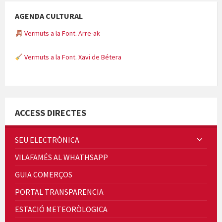
AGENDA CULTURAL
Vermuts a la Font. Arre-ak
Vermuts a la Font. Xavi de Bétera
Minicims
ACCESS DIRECTES
SEU ELECTRÒNICA
VILAFAMÉS AL WHATHSAPP
Quintà Culroja
GUIA COMERÇOS
PORTAL TRANSPARENCIA
ESTACIÓ METEORÒLOGICA