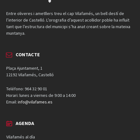
Entre oliveres i ametllers treu el cap Vilafamés, un bell destí de
l’interior de Castelló. L’orografia d’aquest acollidor poble ha influït
tant que l’estructura del municipi s’ha anat creant sobre la mateixa
muntanya.
CONTACTE
Plaça Ajuntament, 1
12192 Vilafamés, Castelló
Teléfono: 964 32 90 01
Horari: lunes a viernes de 9:00 a 14:00
Email:
info@vilafames.es
AGENDA
Vilafamés al día