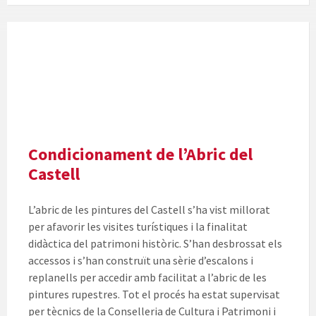
Millores
en
l'Abric
del
Castell
de
Vilafamés
Condicionament de l’Abric del
Castell
L’abric de les pintures del Castell s’ha vist millorat
per afavorir les visites turístiques i la finalitat
didàctica del patrimoni històric. S’han desbrossat els
accessos i s’han construït una sèrie d’escalons i
replanells per accedir amb facilitat a l’abric de les
pintures rupestres. Tot el procés ha estat supervisat
per tècnics de la Conselleria de Cultura i Patrimoni i