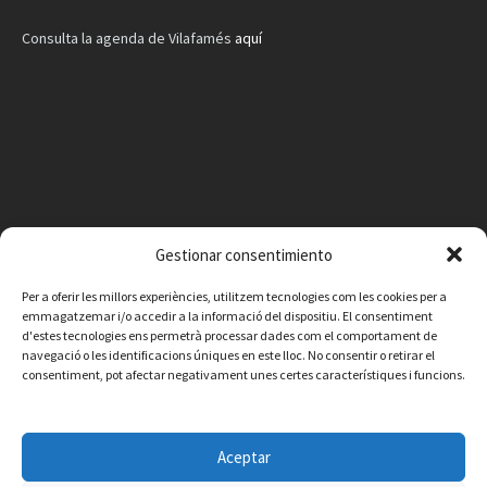
Consulta la agenda de Vilafamés
aquí
Gestionar consentimiento
Per a oferir les millors experiències, utilitzem tecnologies com les cookies per a
emmagatzemar i/o accedir a la informació del dispositiu. El consentiment
d'estes tecnologies ens permetrà processar dades com el comportament de
navegació o les identificacions úniques en este lloc. No consentir o retirar el
consentiment, pot afectar negativament unes certes característiques i funcions.
Facebook
Instagram
X
YouTube
Email
Aceptar
Contacte
Avís legal
Política de privacitat
Política de cookies