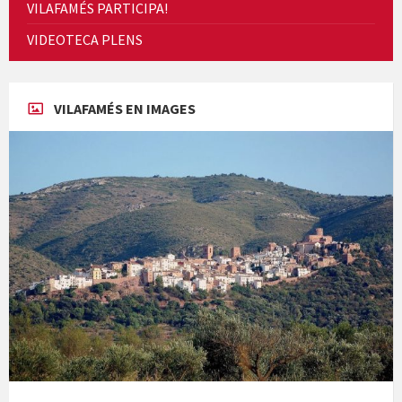
VILAFAMÉS PARTICIPA!
Cicle de Cine i Dones rurals
VIDEOTECA PLENS
Concerts al Museu
VILAFAMÉS EN IMAGES
Concerts al Museu
Presentació del llibre &quot;La mare&quot;, d'Emma Zafon