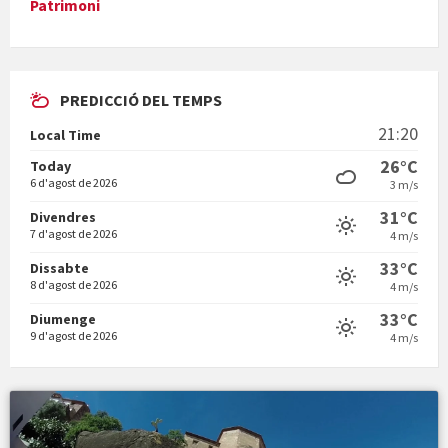
Patrimoni
PREDICCIÓ DEL TEMPS
En Bum
21:20
Local Time
26°C
Today
6 d'agost de 2026
3 m/s
31°C
Divendres
7 d'agost de 2026
4 m/s
Vermuts a la Font. Hit parit
33°C
Dissabte
8 d'agost de 2026
4 m/s
33°C
Diumenge
9 d'agost de 2026
4 m/s